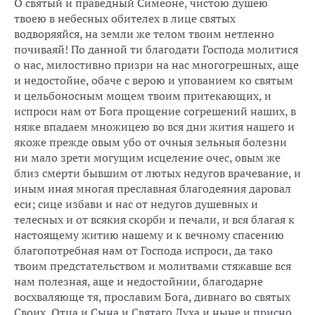
О святый и праведный Симеоне, чистою душею
твоею в небесных обителех в лице святых
водворяяйся, на земли же телом твоим нетленно
почиваяй! По данной ти благодати Господа молитися
о нас, милостивно призри на нас многогрешных, аще
и недостойне, обаче с верою и упованием ко святым
и цельбоносным мощем твоим притекающих, и
испроси нам от Бога прощение согрешений наших, в
няже впадаем множицею во вся дни жития нашего и
якоже прежде овым убо от очныя зельныя болезни
ни мало зрети могущим исцеление очес, овым же
близ смерти бывшим от лютых недугов врачевание, и
иным иная многая преславная благодеяния даровал
еси; сице избави и нас от недугов душевных и
телесных и от всякия скорби и печали, и вся благая к
настоящему житию нашему и к вечному спасению
благопотребная нам от Господа испроси, да тако
твоим предстательством и молитвами стяжавше вся
нам полезная, аще и недостойнии, благодарне
восхваляюще тя, прославим Бога, дивнаго во святых
Своих, Отца и Сына и Святаго Духа и ныне и присно