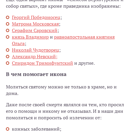
собор святых», где кроме праведника изображены:
Георгий Победоносец
;
Матрона Московская
;
Серафим Саровский
;
князь Владимир
и
равноапостольная княгиня
Ольга
;
Николай Чудотворец
;
Александр Невский;
Спиридон Тримифунтский
и другие.
В чем помогает икона
Молиться святому можно не только в храме, но и
дома.
Даже после своей смерти являлся он тем, кто просил
его о помощи и никому не отказывал. И в наши дни
помолиться и попросить об излечении от:
кожных заболеваний;