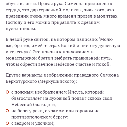
обуты в лапти. Правая рука Симеона приложена к
сердцу, это дар сердечной молитвы, знак того, что
праведник очень много времени провел в молитвах
Господу и его можно приравнять к древним
пустынникам.
В левой руке свиток, на котором написано:"Молю
вас, братия, имейте страх Божий и чистоту душевную
и телесную". Это призыв к прихожанам и
монастырской братии выбрать правильный путь,
чтобы обрести вечное Небесное счастье и покой.
Другие варианты изображений праведного Симеона
Верхотурского (Меркушинского):
с поясным изображением Иисуса, который
благословляет на духовный подвиг сквозь свод
Небесной благодати;
на берегу реки, с храмом или городом на
противоположном берегу;
с ведром и удочкой;