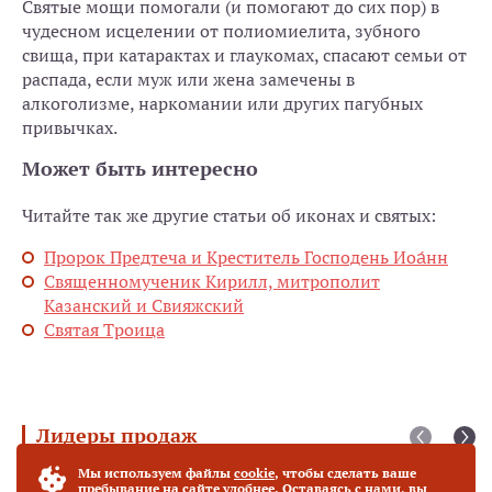
Святые мощи помогали (и помогают до сих пор) в
чудесном исцелении от полиомиелита, зубного
свища, при катарактах и глаукомах, спасают семьи от
распада, если муж или жена замечены в
алкоголизме, наркомании или других пагубных
привычках.
Может быть интересно
Читайте так же другие статьи об иконах и святых:
Пророк Предтеча и Креститель Господень Иоа́нн
Священномученик Кирилл, митрополит
Казанский и Свияжский
Святая Троица
Лидеры продаж
Мы используем файлы
cookie
, чтобы сделать ваше
Богородица "Фёдоровская" (27 х 31 см)
Хит продаж
пребывание на сайте удобнее. Оставаясь с нами, вы