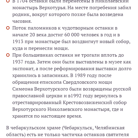
В 1704 останки были перенесены в Николаевский
монастырь Верхотурья. На месте погребения забил
родник, вокруг которого позже была возведена
часовня.
Поток паломников к чудотворным останки в
начале 20 века достиг 60 000 человек в год и в
1913 при монастыре был воздвигнут новый собор,
куда и перенесли мощи.
При большевиках останки не трогали вплоть до
1937 года. Затем они были выставлены в музее как
экспонат, а после реформирования выставки долго
хранились в запасниках. В 1989 году после
обращения епископа Свердловского мощи
Симеона Верхотурского были возвращены русской
православной церкви и в1992 году вернулись в
отреставрированный Крестовозвиженский собор
Верхотурского Николаевского монастыря, где и
хранятся по настоящее время.
В чебаркульском храме (Чебаркульск, Челябинская
область) есть не только частичка останков святителя