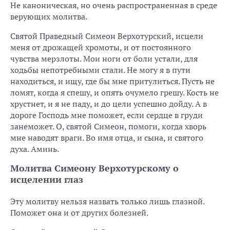
Не каноническая, но очень распространенная в среде
верующих молитва.
Святой Праведный Симеон Верхотурский, исцели
меня от дрожащей хромоты, и от постоянного
чувства мерзлоты. Мои ноги от боли устали, для
ходьбы непотребными стали. Не могу я в пути
находиться, и ищу, где бы мне притулиться. Пусть не
ломят, когда я спешу, и опять очумело грешу. Кость не
хрустнет, и я не паду, и до цели успешно дойду. А в
дороге Господь мне поможет, если сердце в груди
занеможет. О, святой Симеон, помоги, когда хворь
мне наводят враги. Во имя отца, и сына, и святого
духа. Аминь.
Молитва Симеону Верхотурскому о
исцелении глаз
Эту молитву нельзя назвать только лишь глазной.
Поможет она и от других болезней.