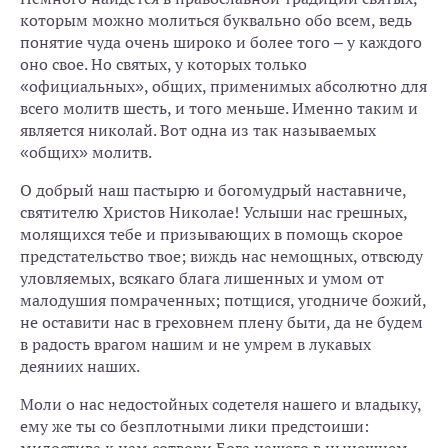
которым можно молиться буквально обо всем, ведь
понятие чуда очень широко и более того – у каждого
оно свое. Но святых, у которых только
«официальных», общих, применимых абсолютно для
всего молитв шесть, и того меньше. Именно таким и
является николай. Вот одна из так называемых
«общих» молитв.
О добрый наш пастырю и богомудрый наставниче,
святителю Христов Николае! Услыши нас грешных,
молящихся тебе и призывающих в помощь скорое
предстательство твое; виждь нас немощных, отвсюду
уловляемых, всякаго блага лишенных и умом от
малодушия помраченных; потщися, угодниче божий,
не оставити нас в греховнем плену быти, да не будем
в радость врагом нашим и не умрем в лукавых
деяниих наших.
Моли о нас недостойных содетеля нашего и владыку,
ему же ты со безплотными лики предстоиши: