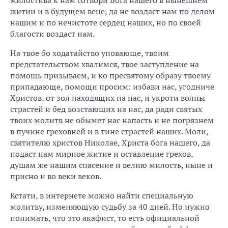
милостива к нам сотвори Бога нашего в нынешнем
житии и в будущем веце, да не воздаст нам по делом
нашим и по нечистоте сердец наших, но по своей
благости воздаст нам.
На твое бо ходатайство уповающе, твоим
предстательством хвалимся, твое заступление на
помощь призываем, и ко пресвятому образу твоему
припадающе, помощи просим: избави нас, угодниче
Христов, от зол находящих на нас, и укроти волны
страстей и бед возстающих на нас, да ради святых
твоих молитв не обымет нас напасть и не погрязнем
в пучине греховней и в тине страстей наших. Моли,
святителю христов Николае, Христа бога нашего, да
подаст нам мирное житие и оставление грехов,
душам же нашим спасение и велию милость, ныне и
присно и во веки веков.
Кстати, в интернете можно найти специальную
молитву, изменяющую судьбу за 40 дней. Но нужно
понимать, что это акафист, то есть официальной