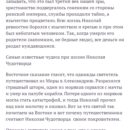
забывать, что это был третий век нашей эры,
христианство подвергалось гонениям со стороны
римской империи, службы проходили тайно, а
язычество процветало. Всю жизнь Николай
ревностно боролся с язычеством и ересью и при этом
был небогатым человеком. Так, когда умерли его
родители (напомним, не бедные люди), все деньги он
раздал нуждающимся.
Самые известные чудеса при жизни Николая
Чудотворца
Восточное сказание гласит, что однажды святитель
путешествовал из Миры в Александрию. Разразился
страшный шторм, один из моряков сорвался с мачты
и умер на палубе корабля. Потеря одного из моряков
могла стать катастрофой, и тогда Николай прочел
над ним молитву и оживил. Вот за что святой так
почитаем на Востоке и вот почему путешественники
считают Николая Чудотворца своим покровителем.