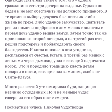
Однажды святитель узнал о том, что у одного
гражданина есть три дочери на выданье. Однако он
беден и не мог обеспечить им должного приданого. В
те времена выбор у девушек был невелик: либо
жизнь во грехе, либо удачное замужество. Святитель
решил помочь: подбросил в дом мешок с золотом и
первая дочь удачно вышла замуж. Затем точно так же
произошло со второй дочерью, а на третий раз отец
решил подстеречь и поблагодарить своего
благодетеля. И когда опознал в нем угодника,
расплакался от счастья. Кстати, в третий раз мешок с
деньгами через дымоход упал в висящий над очагом
носок. Это и породило традицию класть детям
подарки в носки, висящие над камином, якобы от
Cанта-Клауса.
Много раз святой утихомиривал бури, защищал
невинно осужденных. Но и не меньше чудес
совершил его образ после смерти.
Посмертные чудеса Николая Чудотворца