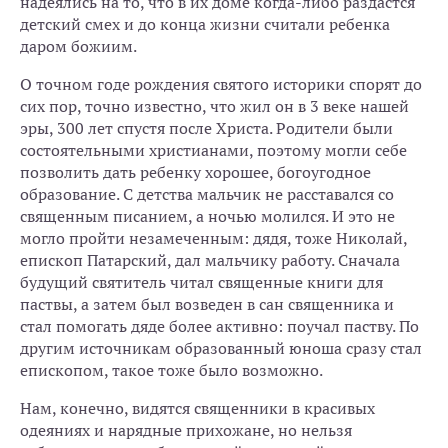
надеялись на то, что в их доме когда-либо раздастся
детский смех и до конца жизни считали ребенка
даром божиим.
О точном годе рождения святого историки спорят до
сих пор, точно известно, что жил он в 3 веке нашей
эры, 300 лет спустя после Христа. Родители были
состоятельными христианами, поэтому могли себе
позволить дать ребенку хорошее, богоугодное
образование. С детства мальчик не расставался со
священным писанием, а ночью молился. И это не
могло пройти незамеченным: дядя, тоже Николай,
епископ Патарский, дал мальчику работу. Сначала
будущий святитель читал священные книги для
паствы, а затем был возведен в сан священника и
стал помогать дяде более активно: поучал паству. По
другим источникам образованный юноша сразу стал
епископом, такое тоже было возможно.
Нам, конечно, видятся священники в красивых
одеяниях и нарядные прихожане, но нельзя