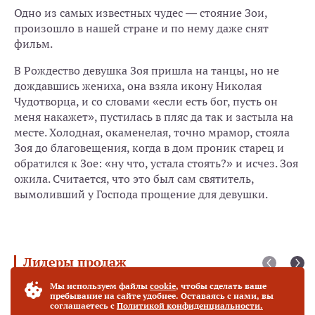
Одно из самых известных чудес — стояние Зои,
произошло в нашей стране и по нему даже снят
фильм.
В Рождество девушка Зоя пришла на танцы, но не
дождавшись жениха, она взяла икону Николая
Чудотворца, и со словами «если есть бог, пусть он
меня накажет», пустилась в пляс да так и застыла на
месте. Холодная, окаменелая, точно мрамор, стояла
Зоя до благовещения, когда в дом проник старец и
обратился к Зое: «ну что, устала стоять?» и исчез. Зоя
ожила. Считается, что это был сам святитель,
вымоливший у Господа прощение для девушки.
Лидеры продаж
Мы используем файлы
cookie
, чтобы сделать ваше
Богородица "Фёдоровская" (27 х 31 см)
Хит продаж
пребывание на сайте удобнее. Оставаясь с нами, вы
соглашаетесь с
Политикой конфиденциальности.