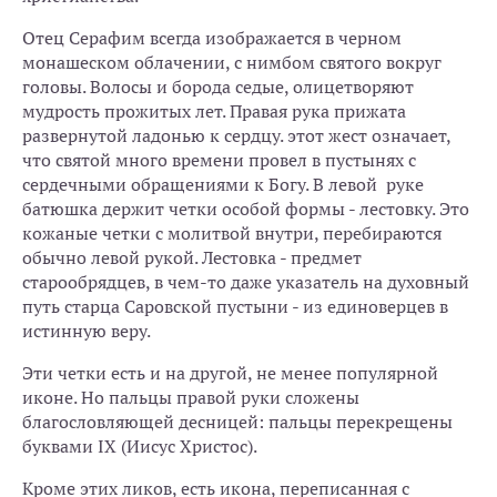
Отец Серафим всегда изображается в черном
монашеском облачении, с нимбом святого вокруг
головы. Волосы и борода седые, олицетворяют
мудрость прожитых лет. Правая рука прижата
развернутой ладонью к сердцу. этот жест означает,
что святой много времени провел в пустынях с
сердечными обращениями к Богу. В левой руке
батюшка держит четки особой формы - лестовку. Это
кожаные четки с молитвой внутри, перебираются
обычно левой рукой. Лестовка - предмет
старообрядцев, в чем-то даже указатель на духовный
путь старца Саровской пустыни - из единоверцев в
истинную веру.
Эти четки есть и на другой, не менее популярной
иконе. Но пальцы правой руки сложены
благословляющей десницей: пальцы перекрещены
буквами IX (Иисус Христос).
Кроме этих ликов, есть икона, переписанная с