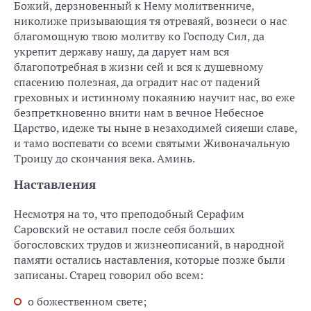
Божий, дерзновенный к Нему молитвенниче,
николиже призывающия тя отреваяй, вознеси о нас
благомощную твою молитву ко Господу Сил, да
укрепит державу нашу, да дарует нам вся
благопотребная в жизни сей и вся к душевному
спасению полезная, да оградит нас от падений
греховных и истинному покаянию научит нас, во еже
безпреткновенно внити нам в вечное Небесное
Царство, идеже ты ныне в незаходимей сияеши славе,
и тамо воспевати со всеми святыми Живоначальную
Троицу до скончания века. Аминь.
Наставления
Несмотря на то, что преподобный Серафим
Саровский не оставил после себя больших
богословских трудов и жизнеописаний, в народной
памяти остались наставления, которые позже были
записаны. Старец говорил обо всем:
о божественном свете;