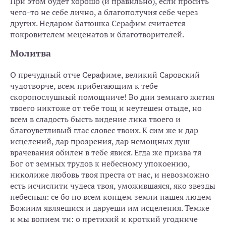
При этом будет хорошо (и правильно), если просить
чего-то не себе лично, а благополучия себе через
других. Недаром батюшка Серафим считается
покровителем меценатов и благотворителей.
Молитва
О пречудный отче Серафиме, великий Саровский
чудотворче, всем прибегающим к тебе
скоропослушный помощниче! Во дни земнаго жития
твоего никтоже от тебе тощ и неутешен отыде, но
всем в сладость бысть видение лика твоего и
благоуветливый глас словес твоих. К сим же и дар
исцелений, дар прозрения, дар немощных душ
врачевания обилен в тебе явися. Егда же призва тя
Бог от земных трудов к небесному упокоению,
николиже любовь твоя преста от нас, и невозможно
есть исчислити чудеса твоя, уможившаяся, яко звезды
небесныя: се бо по всем концем земли нашея людем
Божиим являешися и даруеши им исцеления. Темже
и мы вопием ти: о претихий и кроткий угодниче