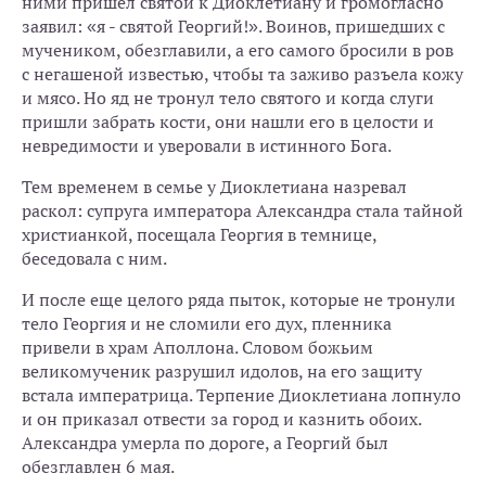
ними пришел святой к Диоклетиану и громогласно
заявил: «я - святой Георгий!». Воинов, пришедших с
мучеником, обезглавили, а его самого бросили в ров
с негашеной известью, чтобы та заживо разъела кожу
и мясо. Но яд не тронул тело святого и когда слуги
пришли забрать кости, они нашли его в целости и
невредимости и уверовали в истинного Бога.
Тем временем в семье у Диоклетиана назревал
раскол: супруга императора Александра стала тайной
христианкой, посещала Георгия в темнице,
беседовала с ним.
И после еще целого ряда пыток, которые не тронули
тело Георгия и не сломили его дух, пленника
привели в храм Аполлона. Словом божьим
великомученик разрушил идолов, на его защиту
встала императрица. Терпение Диоклетиана лопнуло
и он приказал отвести за город и казнить обоих.
Александра умерла по дороге, а Георгий был
обезглавлен 6 мая.