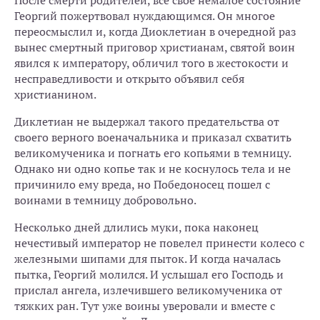
После смерти родителей, все свое немалое состояние
Георгий пожертвовал нуждающимся. Он многое
переосмыслил и, когда Диоклетиан в очередной раз
вынес смертный приговор христианам, святой воин
явился к императору, обличил того в жестокости и
несправедливости и открыто объявил себя
христианином.
Диклетиан не выдержал такого предательства от
своего верного военачальника и приказал схватить
великомученика и погнать его копьями в темницу.
Однако ни одно копье так и не коснулось тела и не
причинило ему вреда, но Победоносец пошел с
воинами в темницу добровольно.
Несколько дней длились муки, пока наконец
нечестивый император не повелел принести колесо с
железными шипами для пыток. И когда началась
пытка, Георгий молился. И услышал его Господь и
прислал ангела, излечившего великомученика от
тяжких ран. Тут уже воины уверовали и вместе с