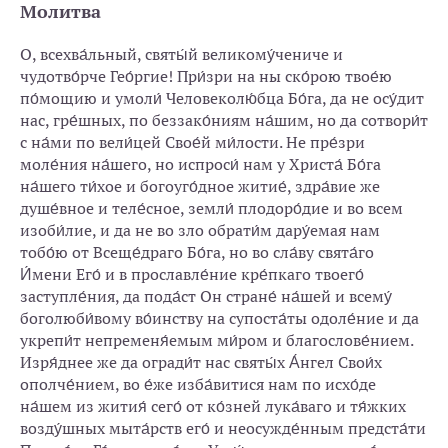
Молитва
О, всехва́льный, святы́й великому́чениче и
чудотво́рче Гео́ргие! При́зри на ны ско́рою твое́ю
по́мощию и умоли́ Человеколю́бца Бо́га, да не осу́дит
нас, гре́шных, по беззако́ниям на́шим, но да сотвори́т
с на́ми по вели́цей Свое́й ми́лости. Не пре́зри
моле́ния на́шего, но испроси́ нам у Христа́ Бо́га
на́шего ти́хое и богоуго́дное житие́, здра́вие же
душе́вное и теле́сное, земли́ плодоро́дие и во всем
изоби́лие, и да не во зло обрати́м дару́емая нам
тобо́ю от Всеще́драго Бо́га, но во сла́ву свята́го
И́мени Его́ и в прославле́ние кре́пкаго твоего́
заступле́ния, да пода́ст Он стране́ на́шей и всему́
боголюби́вому во́инству на супоста́ты одоле́ние и да
укрепи́т непременя́емым ми́ром и благослове́нием.
Изря́днее же да огради́т нас святы́х А́нгел Свои́х
ополче́нием, во е́же изба́витися нам по исхо́де
на́шем из жития́ сего́ от ко́зней лука́ваго и тя́жких
возду́шных мыта́рств его́ и неосужде́нным предста́ти