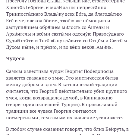
Престо́лу Го́спода сла́вы. Услы́ши нас, страстоте́рпче
Христо́в Гео́ргие, и моли́ за ны непреста́нно
Триипоста́снаго Влады́ку всех Бо́га, да благода́тию
Его́ и человеколю́бием, твое́ю же по́мощию и
заступле́нием обря́щем ми́лость со А́нгелы и
Арха́нгелы и все́ми святы́ми одесну́ю Правосу́днаго
Судии́ ста́ти и Того́ вы́ну сла́вити со Отце́м и Святы́м
Ду́хом ны́не, и при́сно, и во ве́ки веко́в. Ами́нь.
Чудеса
Самым известным чудом Георгия Победоносца
является сказание о змие. Это мистическая битва
между добром и злом. В католической традиции
считается, что Георгий действительно убил крупного
змея, когда возвращался домой, в Каппадокию
(территория нынешней Турции). В православной
традиции все чудеса Георгия считаются
посмертными, тем самым их значение усиливается.
В любом случае сказания говорят, что близ Бейрута, в