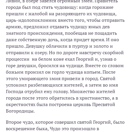
Ливии, в озере завелся огромный змей. Правитель
города был под стать чудовищу: когда горожане
пришли с жалобой на разоряющего их чудовища,
царь-идолопоклонник вместо того, чтобы отправить
армию, предложил отдавать чудищу юных дев
знатного происхождения, пообещав не пощадить
даже собственную дочь, когда придет время. И оно
пришло. Девушку облачили в пурпур и золото и
отправили к озеру. Но по дороге навстречу скорбной
процессии на белом коне ехал Георгий и, узнав о
горе девушки, бросился на чудище. Вместе со словом
божьим пронзил он горло чудища копьем. После
этого умирающего змия привели в город. Святой
успокоил разбегающихся жителей, а затем во имя
Господа отрубил ему голову. Множество жителей
города после этого обратились в христианство, а в
окрестностях была построена церковь Пресвятой
Богородицы.
Второе чудо, которое совершил святой Георгий, было
воскрешение быка, Чудо это произошло в