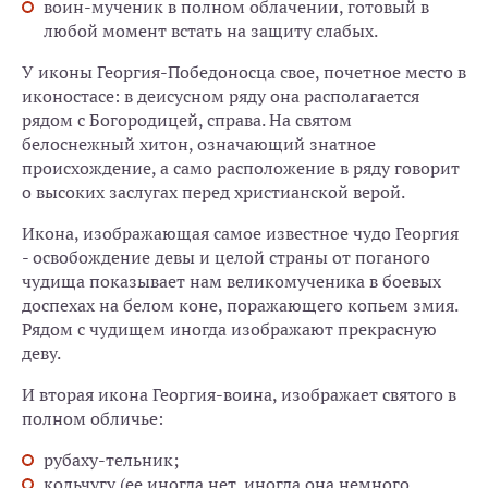
воин-мученик в полном облачении, готовый в
любой момент встать на защиту слабых.
У иконы Георгия-Победоносца свое, почетное место в
иконостасе: в деисусном ряду она располагается
рядом с Богородицей, справа. На святом
белоснежный хитон, означающий знатное
происхождение, а само расположение в ряду говорит
о высоких заслугах перед христианской верой.
Икона, изображающая самое известное чудо Георгия
- освобождение девы и целой страны от поганого
чудища показывает нам великомученика в боевых
доспехах на белом коне, поражающего копьем змия.
Рядом с чудищем иногда изображают прекрасную
деву.
И вторая икона Георгия-воина, изображает святого в
полном обличье:
рубаху-тельник;
кольчугу (ее иногда нет, иногда она немного