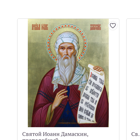
Святой Иоанн Дамаскин,
Св.