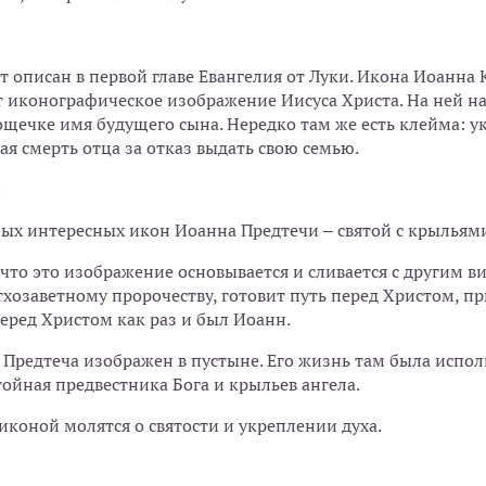
т описан в первой главе Евангелия от Луки. Икона Иоанна
 иконографическое изображение Иисуса Христа. На ней на 
ощечке имя будущего сына. Нередко там же есть клейма: у
я смерть отца за отказ выдать свою семью.
и
ых интересных икон Иоанна Предтечи – святой с крыльями
 что это изображение основывается и сливается с другим ви
етхозаветному пророчеству, готовит путь перед Христом, 
еред Христом как раз и был Иоанн.
, Предтеча изображен в пустыне. Его жизнь там была испо
ойная предвестника Бога и крыльев ангела.
иконой молятся о святости и укреплении духа.