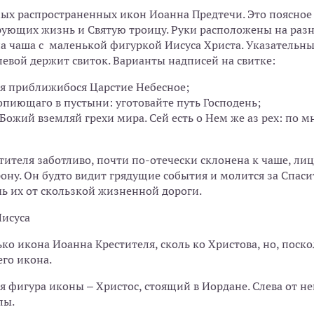
мых распространенных икон Иоанна Предтечи. Это поясное 
ующих жизнь и Святую троицу. Руки расположены на разн
а чаша с маленькой фигуркой Иисуса Христа. Указательны
 левой держит свиток. Варианты надписей на свитке:
я приближибося Царстие Небесное;
вопиющаго в пустыни: уготовайте путь Господень;
 Божий вземляй грехи мира. Сей есть о Нем же аз рех: по 
тителя заботливо, почти по-отечески склонена к чаше, лиц
ону. Он будто видит грядущие события и молится за Спаси
чь их от скользкой жизненной дороги.
исуса
ько икона Иоанна Крестителя, сколь ко Христова, но, поск
его икона.
 фигура иконы – Христос, стоящий в Иордане. Слева от не
лы.