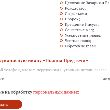
Целование Захария и Ел
Рождество;
С крыльями;
Пророк;
Крещение Иисуса;
Сошествие в ад;
Усекновение главы;
Честная глава;
Обретение главы.
 рукописную икону «Иоанна Предтечи»
ой телефон, мы вам перезвоним и уточним детали заказа
ие на обработку
персональных данных
зать