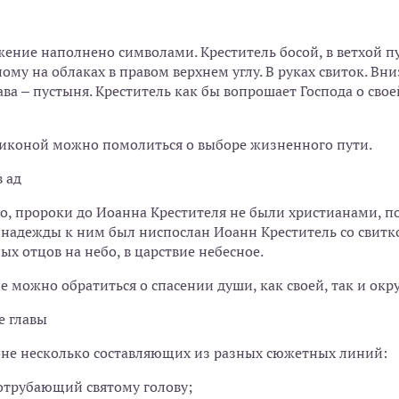
ение наполнено символами. Креститель босой, в ветхой п
му на облаках в правом верхнем углу. В руках свиток. Вни
ава – пустыня. Креститель как бы вопрошает Господа о своей
 иконой можно помолиться о выборе жизненного пути.
 ад
о, пророки до Иоанна Крестителя не были христианами, по
надежды к ним был ниспослан Иоанн Креститель со свитко
ых отцов на небо, в царствие небесное.
е можно обратиться о спасении души, как своей, так и ок
е главы
оне несколько составляющих из разных сюжетных линий:
отрубающий святому голову;