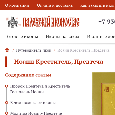
О компании
Оплата и доставка
Как заказать ико
+7 93
Готовые иконы
Иконы на заказ
Иконные до
Путеводитель икон
Иоанн Креститель, Предтеча
Иоанн Креститель, Предтеча
Содержание статьи
Пророк Предтеча и Креститель
Господень Иоа́нн
В чем помогают иконы
Молитва Иоанну Предтече