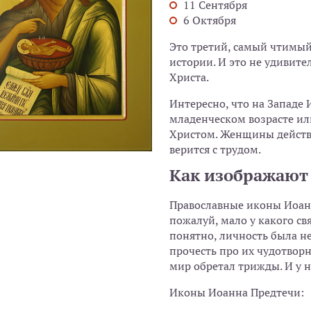
11 Сентября
6 Октября
Это третий, самый чтимый
истории. И это не удивите
Христа.
Интересно, что на Западе
младенческом возрасте ил
Христом. Женщины действи
верится с трудом.
Как изображают
Православные иконы Иоанн
пожалуй, мало у какого св
понятно, личность была н
прочесть про их чудотвор
мир обретал трижды. И у не
Иконы Иоанна Предтечи: