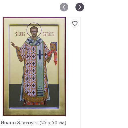
 Иоанн Златоуст (27 х 50 см)
Святой Иоанн