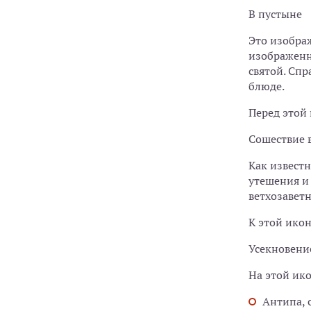
В пустыне
Это изображ
изображенно
святой. Спр
блюде.
Перед этой
Сошествие в
Как известн
утешения и 
ветхозаветн
К этой икон
Усекновени
На этой ик
Антипа, 