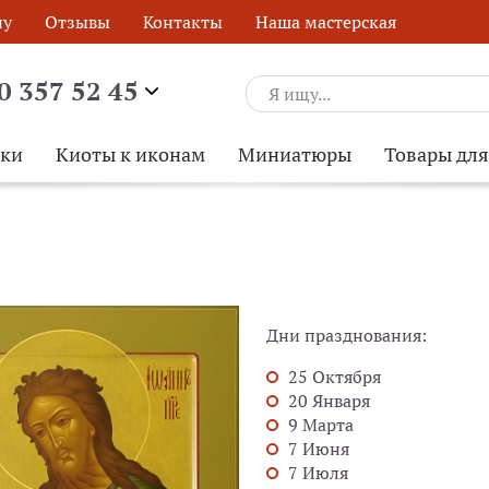
ну
Отзывы
Контакты
Наша мастерская
0 357 52 45
ски
Киоты к иконам
Миниатюры
Товары дл
Дни празднования:
25 Октября
20 Января
9 Марта
7 Июня
7 Июля
ОБРАТНЫЙ ЗВОНОК