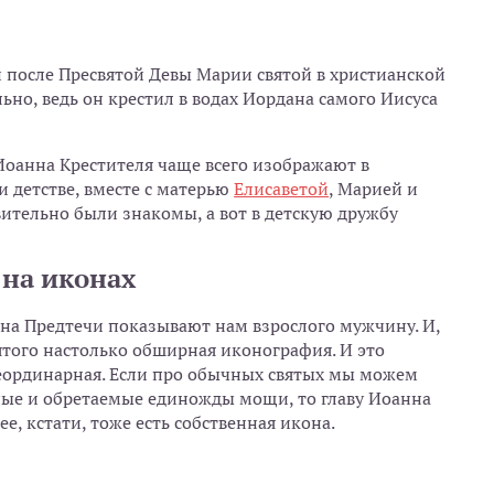
 после Пресвятой Девы Марии святой в христианской
льно, ведь он крестил в водах Иордана самого Иисуса
 Иоанна Крестителя чаще всего изображают в
и детстве, вместе с матерью
Елисаветой
, Марией и
тельно были знакомы, а вот в детскую дружбу
 на иконах
а Предтечи показывают нам взрослого мужчину. И,
ятого настолько обширная иконография. И это
еординарная. Если про обычных святых мы можем
ные и обретаемые единожды мощи, то главу Иоанна
е, кстати, тоже есть собственная икона.