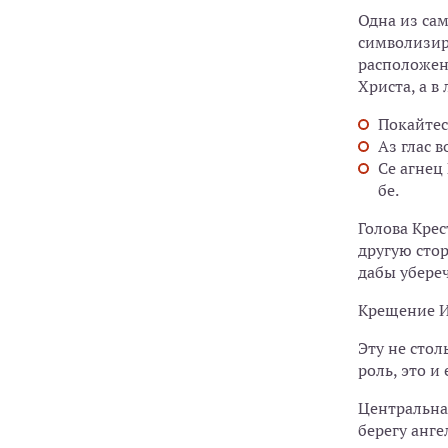
Одна из са
символизир
расположен
Христа, а в
Покайтес
Аз глас 
Се агнец
бе.
Голова Крес
другую стор
дабы убере
Крещение И
Эту не стол
роль, это и 
Центральная
берегу анге