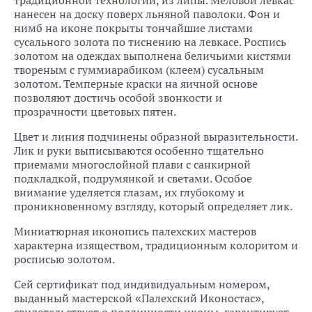
традиционной технологии, из липы. Меловой левкас
нанесен на доску поверх льняной паволоки. Фон и
нимб на иконе покрыты тончайшие листами
сусального золота по тиснению на левкасе. Роспись
золотом на одеждах выполнена беличьими кистями
твореным с гуммиарабиком (клеем) сусальным
золотом. Темперные краски на яичной основе
позволяют достичь особой звонкости и
прозрачности цветовых пятен.
Цвет и линия подчинены образной выразительности.
Лик и руки выписываются особенно тщательно
приемами многослойной плави с санкирной
подкладкой, подрумянкой и светами. Особое
внимание уделяется глазам, их глубокому и
проникновенному взгляду, который определяет лик.
Миниатюрная иконопись палехских мастеров
характерна изяществом, традиционным колоритом и
росписью золотом.
Сей сертификат под индивидуальным номером,
выданный мастерской «Палехский Иконостас»,