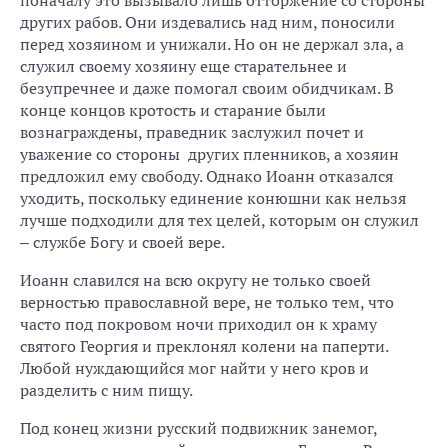
поначалу это вызывало лишь отторжение со стороны
других рабов. Они издевались над ним, поносили
перед хозяином и унижали. Но он не держал зла, а
служил своему хозяину еще старательнее и
безупречнее и даже помогал своим обидчикам. В
конце концов кротость и старание были
вознаграждены, праведник заслужил почет и
уважение со стороны других пленников, а хозяин
предложил ему свободу. Однако Иоанн отказался
уходить, поскольку единение конюшни как нельзя
лучше подходили для тех целей, которым он служил
– службе Богу и своей вере.
Иоанн славился на всю округу не только своей
верностью православной вере, не только тем, что
часто под покровом ночи приходил он к храму
святого Георгия и преклонял колени на паперти.
Любой нуждающийся мог найти у него кров и
разделить с ним пищу.
Под конец жизни русский подвижник занемог,