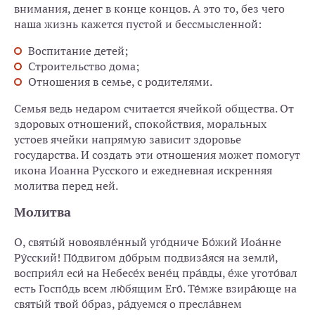
внимания, денег в конце концов. А это то, без чего
наша жизнь кажется пустой и бессмысленной:
Воспитание детей;
Строительство дома;
Отношения в семье, с родителями.
Семья ведь недаром считается ячейкой общества. От
здоровых отношений, спокойствия, моральных
устоев ячейки напрямую зависит здоровье
государства. И создать эти отношения может помогут
икона Иоанна Русского и ежедневная искренняя
молитва перед ней.
Молитва
О, святы́й новоявле́нный уго́дниче Бо́жий Иоа́нне
Ру́сский! По́двигом до́брым подвиза́яся на земли́,
восприя́л еси́ на Небесе́х вене́ц пра́вды, е́же угото́вал
есть Госпо́дь всем лю́бящим Его́. Те́мже взира́юще на
святы́й твой о́браз, ра́дуемся о пресла́внем