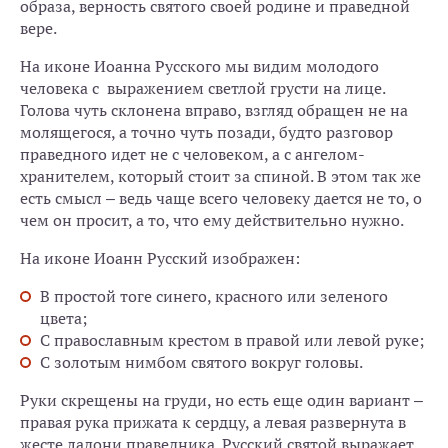
образа, верность святого своей родине и праведной
вере.
На иконе Иоанна Русского мы видим молодого
человека с выражением светлой грусти на лице.
Голова чуть склонена вправо, взгляд обращен не на
молящегося, а точно чуть позади, будто разговор
праведного идет не с человеком, а с ангелом-
хранителем, который стоит за спиной. В этом так же
есть смысл – ведь чаще всего человеку дается не то, о
чем он просит, а то, что ему действительно нужно.
На иконе Иоанн Русский изображен:
В простой тоге синего, красного или зеленого
цвета;
С православным крестом в правой или левой руке;
С золотым нимбом святого вокруг головы.
Руки скрещены на груди, но есть еще один вариант –
правая рука прижата к сердцу, а левая развернута в
жесте ладони праведника. Русский святой выражает