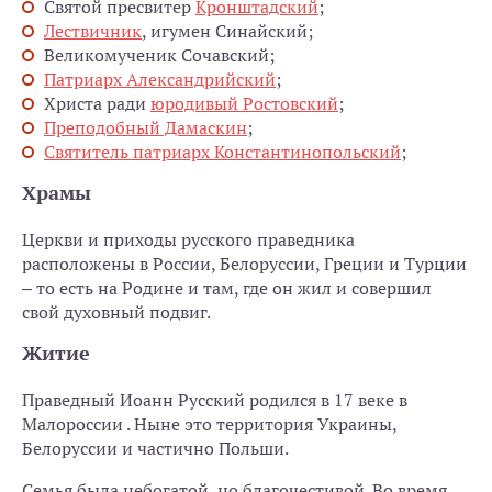
Святой пресвитер
Кронштадский
;
Лествичник
, игумен Синайский;
Великомученик Сочавский;
Патриарх Александрийский
;
Христа ради
юродивый Ростовский
;
Преподобный Дамаскин
;
Святитель патриарх Константинопольский
;
Храмы
Церкви и приходы русского праведника
расположены в России, Белоруссии, Греции и Турции
– то есть на Родине и там, где он жил и совершил
свой духовный подвиг.
Житие
Праведный Иоанн Русский родился в 17 веке в
Малороссии . Ныне это территория Украины,
Белоруссии и частично Польши.
Семья была небогатой, но благочестивой. Во время