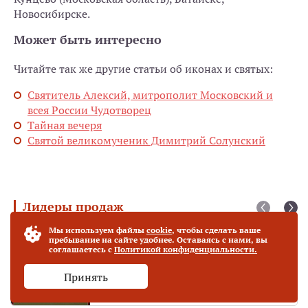
Новосибирске.
Может быть интересно
Читайте так же другие статьи об иконах и святых:
Святитель Алексий, митрополит Московский и
всея России Чудотворец
Тайная вечеря
Святой великомученик Димитрий Солунский
Лидеры продаж
Мы используем файлы
cookie
, чтобы сделать ваше
Богородица "Фёдоровская" (27 х 31 см)
Хит продаж
пребывание на сайте удобнее. Оставаясь с нами, вы
соглашаетесь с
Политикой конфиденциальности.
Принять
от 70 000 руб.