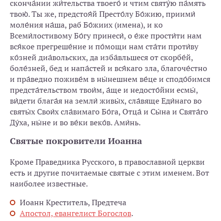
сконча́нии жи́тельства твоего́ и чтим святу́ю па́мять
твою́. Ты же, предстоя́й Престо́лу Бо́жию, приими́
моле́ния на́ша, раб Бо́жиих (имена), и ко
Всеми́лостивому Бо́гу принеси́, о е́же прости́ти нам
вся́кое прегреше́ние и по́мощи нам ста́ти проти́ву
ко́зней диа́вольских, да изба́вльшеся от скорбе́й,
боле́зней, бед и напа́стей и вся́каго зла, благоче́стно
и пра́ведно поживе́м в ны́нешнем ве́це и сподо́бимся
предста́тельством твои́м, а́ще и недосто́йни есмы́,
ви́дети блага́я на земли́ живы́х, сла́вяще Еди́наго во
святы́х Свои́х сла́вимаго Бо́га, Отца́ и Сы́на и Свята́го
Ду́ха, ны́не и во ве́ки веко́в. Ами́нь.
Святые покровители Иоанна
Кроме Праведника Русского, в православной церкви
есть и другие почитаемые святые с этим именем. Вот
наиболее известные.
Иоанн Креститель, Предтеча
Апостол, евангелист Богослов
.