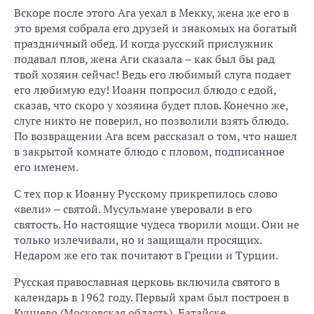
Вскоре после этого Ага уехал в Мекку, жена же его в
это время собрала его друзей и знакомых на богатый
праздничный обед. И когда русский прислужник
подавал плов, жена Аги сказала – как был бы рад
твой хозяин сейчас! Ведь его любимый слуга подает
его любимую еду! Иоанн попросил блюдо с едой,
сказав, что скоро у хозяина будет плов. Конечно же,
слуге никто не поверил, но позволили взять блюдо.
По возвращении Ага всем рассказал о том, что нашел
в закрытой комнате блюдо с пловом, подписанное
его именем.
С тех пор к Иоанну Русскому прикрепилось слово
«вели» – святой. Мусульмане уверовали в его
святость. Но настоящие чудеса творили мощи. Они не
только излечивали, но и защищали просящих.
Недаром же его так почитают в Греции и Турции.
Русская православная церковь включила святого в
календарь в 1962 году. Первый храм был построен в
Кунцево (Московская область), Батайске,