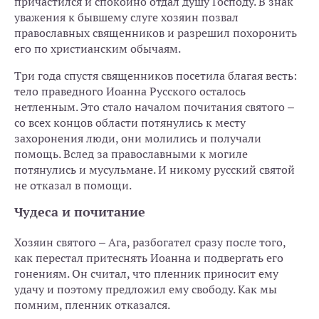
причастился и спокойно отдал душу Господу. В знак
уважения к бывшему слуге хозяин позвал
православных священников и разрешил похоронить
его по христианским обычаям.
Три года спустя священников посетила благая весть:
тело праведного Иоанна Русского осталось
нетленным. Это стало началом почитания святого –
со всех концов области потянулись к месту
захоронения люди, они молились и получали
помощь. Вслед за православными к могиле
потянулись и мусульмане. И никому русский святой
не отказал в помощи.
Чудеса и почитание
Хозяин святого – Ага, разбогател сразу после того,
как перестал притеснять Иоанна и подвергать его
гонениям. Он считал, что пленник приносит ему
удачу и поэтому предложил ему свободу. Как мы
помним, пленник отказался.