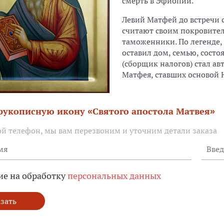
смерть в Эфиопии.
Левий Матфей до встречи 
считают своим покровител
таможенники. По легенде,
оставил дом, семью, сост
(сборщик налогов) стал ав
Матфея, ставших основой Н
 рукописную икону «Святого апостола Матвея»
ой телефон, мы вам перезвоним и уточним детали заказа
ие на обработку
персональных данных
зать