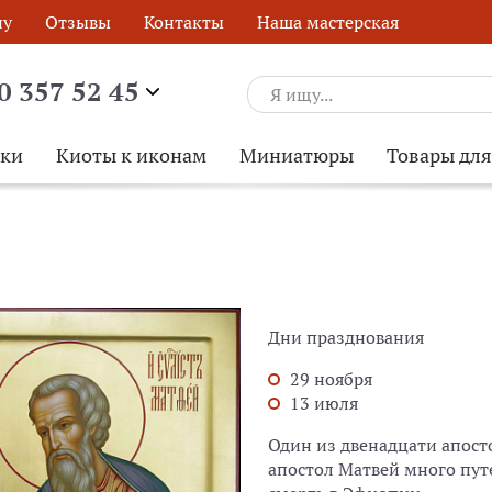
ну
Отзывы
Контакты
Наша мастерская
0 357 52 45
ски
Киоты к иконам
Миниатюры
Товары дл
Дни празднования
29 ноября
13 июля
Один из двенадцати апосто
апостол Матвей много пут
ОБРАТНЫЙ ЗВОНОК