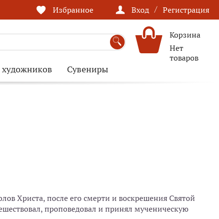
/
Избранное
Вход
Регистрация
Корзина
Нет
товаров
я художников
Сувениры
лов Христа, после его смерти и воскрешения Святой
ешествовал, проповедовал и принял мученическую