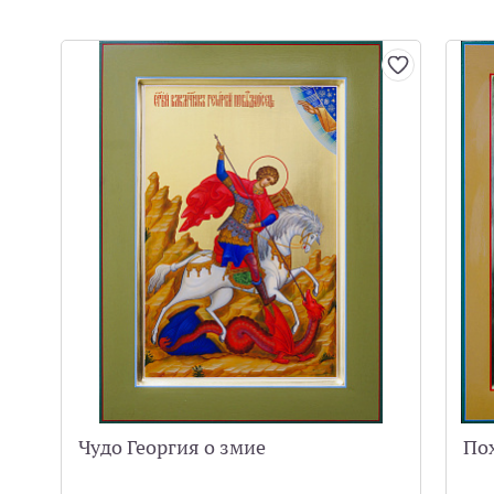
Чудо Георгия о змие
По