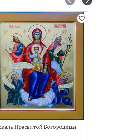
хвала Пресвятой Богородицы
Спас "Добрый 