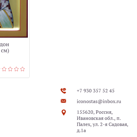
идон
 см)
+7 930 357 52 45
iconostas@inbox.ru
155620, Россия,
Ивановская обл., п.
Палех, ул. 2-я Садовая,
д.1а