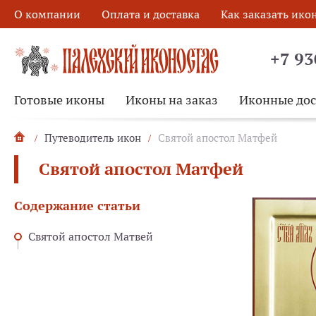
О компании
Оплата и доставка
Как заказать ико
+7 93
Готовые иконы
Иконы на заказ
Иконные до
Путеводитель икон
Святой апостол Матфей
Святой апостол Матфей
Содержание статьи
Святой апостол Матвей