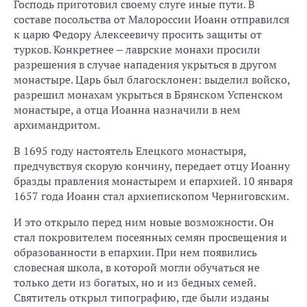
Господь приготовил своему слуге иные пути. В
составе посольства от Малороссии Иоанн отправился
к царю Федору Алексеевичу просить защиты от
турков. Конкретнее – лаврские монахи просили
разрешения в случае нападения укрыться в другом
монастыре. Царь был благосклонен: выделил войско,
разрешил монахам укрыться в Брянском Успенском
монастыре, а отца Иоанна назначили в нем
архимандритом.
В 1695 году настоятель Елецкого монастыря,
предчувствуя скорую кончину, передает отцу Иоанну
бразды правления монастырем и епархией. 10 января
1657 года Иоанн стал архиепископом Черниговским.
И это открыло перед ним новые возможности. Он
стал покровителем посеянных семян просвещения и
образованности в епархии. При нем появились
словесная школа, в которой могли обучаться не
только дети из богатых, но и из бедных семей.
Святитель открыл типографию, где были изданы