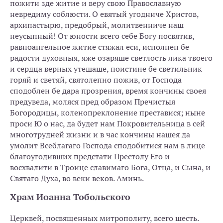
пожити зде житие и веру свою Православную
невредиму соблюсти. О евятый угодниче Христов,
архипастырю, предобрый, молитвенниче наш
неусыпный! От юности всего себе Богу посвятив,
равноангельное житие стяжал еси, исполнен бе
радости духовныя, яже озаряше светлость лика твоего
и сердца верных утешаше, поистине бе светильник
горяй и светяй, святолепно пожив, от Господа
сподоблен бе дара прозрения, время кончины своея
предуведа, моляся пред образом Пречистыя
Богородицы, коленопреклонение преставися; ныне
проси Ю о нас, да будет нам Покровительница в сей
многотрудней жизни и в час кончины нашея да
умолит Всеблагаго Господа сподобитися нам в лице
благоугодивших предстати Престолу Его и
восхвалити в Троице славимаго Бога, Отца, и Сына, и
Святаго Духа, во веки веков. Аминь.
Храм Иоанна Тобольского
Церквей, посвященных митрополиту, всего шесть.