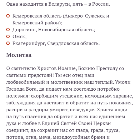
Одна находится в Беларуси, пять – в России.
Кемеровская область (Анжеро-Суженск и
Кемеровский район);
Дорогино, Новосибирская область;
Омск;
Екатеринбург, Свердловская область.
Молитва
О святителю Христов Иоанне, Божию Престолу со
святыми предстояй! Ты еси отец наш
любвеобильный и молитвенник наш теплый. Умоли
Господа Бога, да подаст нам коегождо потребно
полезная: скорбящим утешение, немощным здравие,
заблуждшия да наставит и обратит на путь покаяния,
распри и раздоры умирит, неведущия Христа люди
на путь спасения да обратит и всех нас единением
духа и любве в Единей Святей Своей Церкви
соединит, да сохранит нас от глада, града, труса,
потопа, огня, меча, меэкдоусобныя брани и