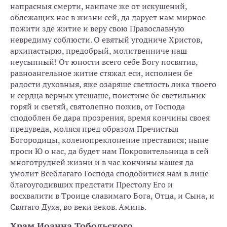
напрасныя смерти, наипаче же от искушений,
облежащих нас в жизни сей, да дарует нам мирное
пожити зде житие и веру свою Православную
невредиму соблюсти. О евятый угодниче Христов,
архипастырю, предобрый, молитвенниче наш
неусыпный! От юности всего себе Богу посвятив,
равноангельное житие стяжал еси, исполнен бе
радости духовныя, яже озаряше светлость лика твоего
и сердца верных утешаше, поистине бе светильник
горяй и светяй, святолепно пожив, от Господа
сподоблен бе дара прозрения, время кончины своея
предуведа, моляся пред образом Пречистыя
Богородицы, коленопреклонение преставися; ныне
проси Ю о нас, да будет нам Покровительница в сей
многотрудней жизни и в час кончины нашея да
умолит Всеблагаго Господа сподобитися нам в лице
благоугодивших предстати Престолу Его и
восхвалити в Троице славимаго Бога, Отца, и Сына, и
Святаго Духа, во веки веков. Аминь.
Храм Иоанна Тобольского