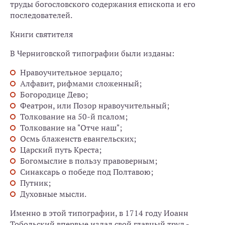
труды богословского содержания епископа и его
последователей.
Книги святителя
В Черниговской типографии были изданы:
Нравоучительное зерцало;
Алфавит, рифмами сложенный;
Богородице Дево;
Феатрон, или Позор нравоучительный;
Толкование на 50-й псалом;
Толкование на "Отче наш";
Осмь блаженств евангельских;
Царский путь Креста;
Богомыслие в пользу правоверным;
Синаксарь о победе под Полтавою;
Путник;
Духовные мысли.
Именно в этой типографии, в 1714 году Иоанн
Тобольский впервые издал свой главный труд -