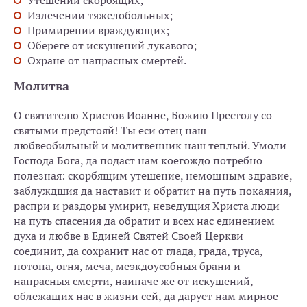
Утешении скорбящих;
Излечении тяжелобольных;
Примирении враждующих;
Обереге от искушений лукавого;
Охране от напрасных смертей.
Молитва
О святителю Христов Иоанне, Божию Престолу со
святыми предстояй! Ты еси отец наш
любвеобильный и молитвенник наш теплый. Умоли
Господа Бога, да подаст нам коегождо потребно
полезная: скорбящим утешение, немощным здравие,
заблуждшия да наставит и обратит на путь покаяния,
распри и раздоры умирит, неведущия Христа люди
на путь спасения да обратит и всех нас единением
духа и любве в Единей Святей Своей Церкви
соединит, да сохранит нас от глада, града, труса,
потопа, огня, меча, меэкдоусобныя брани и
напрасныя смерти, наипаче же от искушений,
облежащих нас в жизни сей, да дарует нам мирное