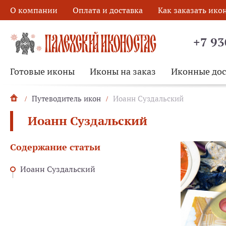
О компании
Оплата и доставка
Как заказать ико
+7 93
Готовые иконы
Иконы на заказ
Иконные до
Путеводитель икон
Иоанн Суздальский
Иоанн Суздальский
Содержание статьи
Иоанн Суздальский