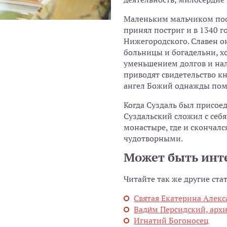
Маленьким мальчиком пост
принял постриг и в 1340 г
Нижегородского. Славен о
больницы и богадельни, х
уменьшением долгов и нал
приводят свидетельство к
ангел Божий однажды пом
Когда Суздаль был присое
Суздальский сложил с себ
монастыре, где и скончал
чудотворными.
Может быть инт
Читайте так же другие ста
Святая Екатерина Алек
Вади́м Персидский, ар
Игнатий Богоносец