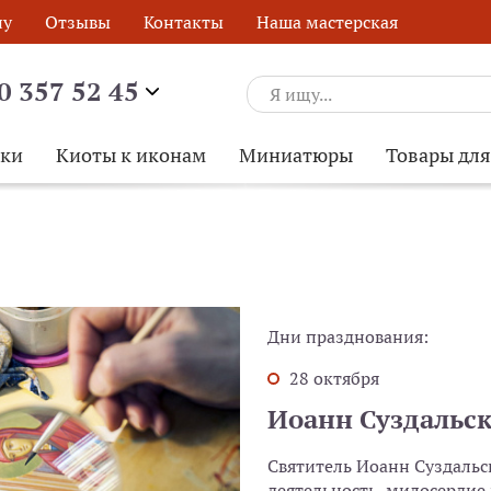
ну
Отзывы
Контакты
Наша мастерская
0 357 52 45
ски
Киоты к иконам
Миниатюры
Товары дл
Дни празднования:
28 октября
Иоанн Суздальс
Святитель Иоанн Суздальс
ОБРАТНЫЙ ЗВОНОК
деятельность, милосердие