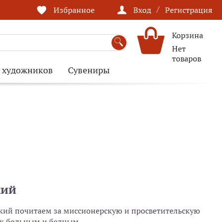
/
Избранное
Вход
Регистрация
Корзина
Нет
товаров
я художников
Сувениры
кий
кий почитаем за миссионерскую и просветительскую
 к больным и бедным.