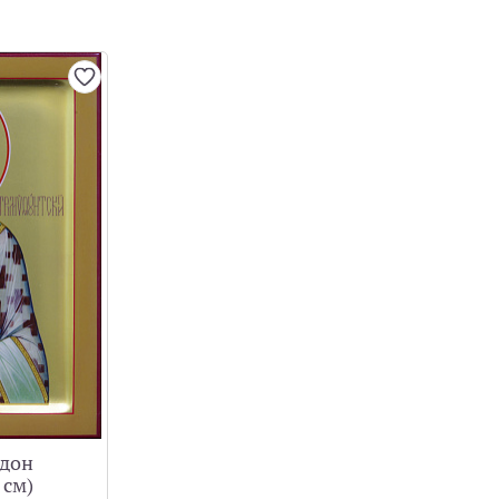
идон
 см)