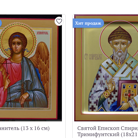
Хит продаж
нитель (13 х 16 см)
Святой Епископ Спир
Тримифунтский (18x21