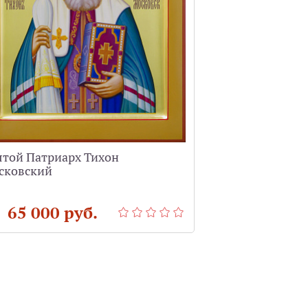
ятой Патриарх Тихон
Святой Арханг
сковский
фряжский сти
 65 000 руб.
от 70 000 