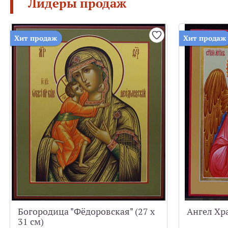
Лидеры продаж
Хит продаж
Хит продаж
Богородица "Фёдоровская" (27 х
Ангел Хра
31 см)