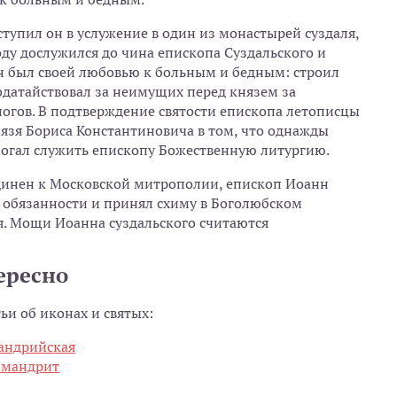
упил он в услужение в один из монастырей суздаля,
оду дослужился до чина епископа Суздальского и
н был своей любовью к больным и бедным: строил
одатайствовал за неимущих перед князем за
огов. В подтверждение святости епископа летописцы
нязя Бориса Константиновича в том, что однажды
огал служить епископу Божественную литургию.
динен к Московской митрополии, епископ Иоанн
я обязанности и принял схиму в Боголюбском
ся. Мощи Иоанна суздальского считаются
ересно
тьи об иконах и святых:
сандрийская
химандрит