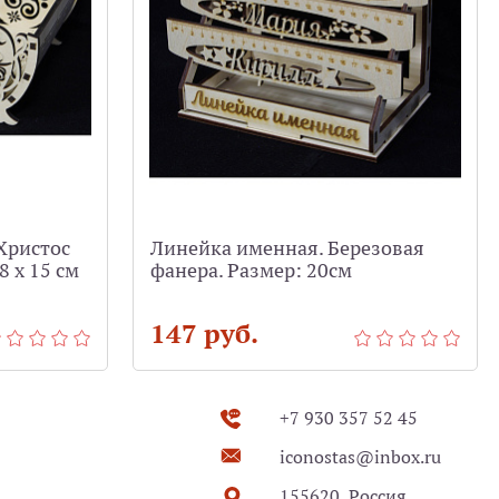
Христос
Линейка именная. Березовая
8 х 15 см
фанера. Размер: 20см
147 руб.
+7 930 357 52 45
iconostas@inbox.ru
155620, Россия,