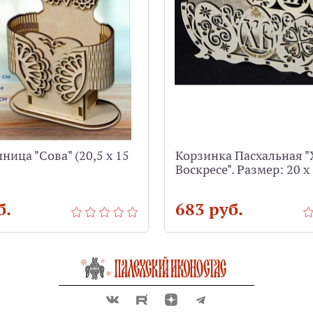
ица "Сова" (20,5 х 15
Корзинка Пасхальная "
Воскресе". Размер: 20 х 
б.
683 руб.