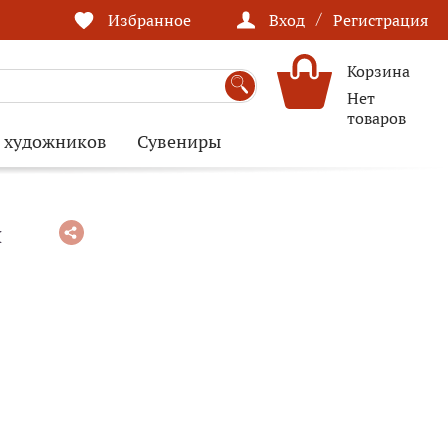
/
Избранное
Вход
Регистрация
Корзина
Нет
товаров
я художников
Сувениры
и