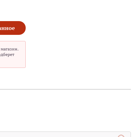
анное
 магазин.
одберет