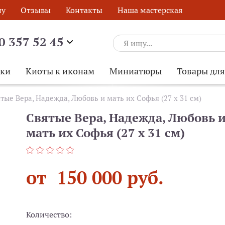
ну
Отзывы
Контакты
Наша мастерская
0 357 52 45
ски
Киоты к иконам
Миниатюры
Товары дл
тые Вера, Надежда, Любовь и мать их Софья (27 х 31 см)
Святые Вера, Надежда, Любовь 
мать их Софья (27 х 31 см)
от 150 000 руб.
Количество:
ОБРАТНЫЙ ЗВОНОК