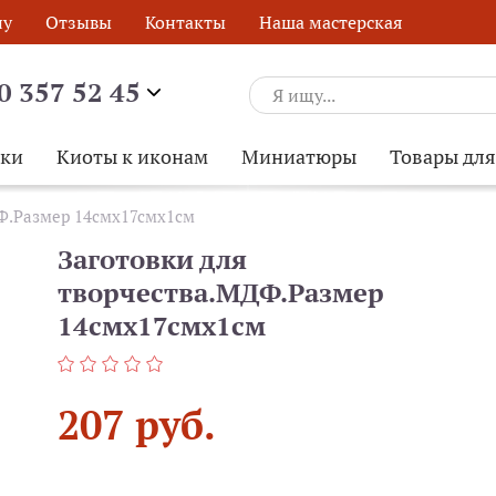
ну
Отзывы
Контакты
Наша мастерская
0 357 52 45
ски
Киоты к иконам
Миниатюры
Товары дл
ДФ.Размер 14смх17смх1см
Заготовки для
творчества.МДФ.Размер
14смх17смх1см
207 руб.
ОБРАТНЫЙ ЗВОНОК