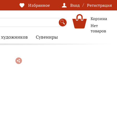
/
Избранное
Вход
Регистрация
Корзина
Нет
товаров
я художников
Сувениры