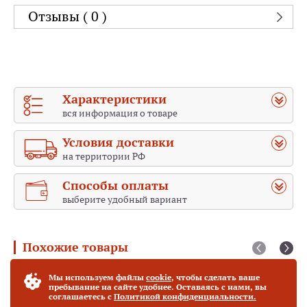
любом столе и будет хорошо смотреться в любом
Отзывы ( 0 )
интерьере.Лазерная резка на гравировальном
станке..Изготовлена из натуральных материалов,фанера
березовая высшего качества толщиной 4 мм.Размер
изделия:высота 20.5 см,ширина 15 см,глубина 7.5 см.Наша
мастерская 26 лет на рынке.Мы специализируемся на
лучшем!
Характеристики
вся информация о товаре
Условия доставки
на территории РФ
Способы оплаты
выберите удобный вариант
Похожие товары
Святой Даниил, мученик
Мы используем файлы
cookie
, чтобы сделать ваше
пребывание на сайте удобнее. Оставаясь с нами, вы
соглашаетесь с
Политикой конфиденциальности.