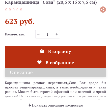
Карандашница "Сова" (20,5 х 15 х 7,5 см)
623 руб.
Количество:
В корзину
В избранное
Описание
Карандашница резная деревянная,,Сова,,.Вот вроде бы
простая вещь-карандашница, а такая необходимая и такая
разная. Может быть строгой офисной или веселой и яркой
детской.Наша сова подходит под роспись,покрытие лаком и
декупаж.Подойдет как оригинальный подарок на День
рождения,Новый
Показать описание полностью
год,начальнику,подруге,племяннику....Создаст порядок на