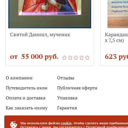
Святой Даниил, мученик
Карандашн
х 7,5 см)
от 55 000 руб.
623 ру
О компании
Отзывы
Путеводитель икон
Публичная оферта
Оплата и доставка
Упаковка
Как заказать икону
Гарантия
Новости
Контакты
Мы используем файлы
cookie
, чтобы сделать ваше пребывани
Оставаясь с нами, вы соглашаетесь с
Политикой конфиденци