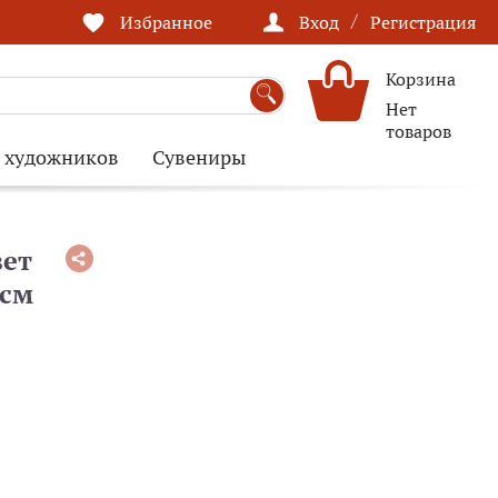
/
Избранное
Вход
Регистрация
Корзина
Нет
товаров
я художников
Сувениры
вет
 см