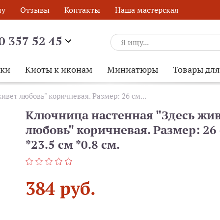
ну
Отзывы
Контакты
Наша мастерская
0 357 52 45
ски
Киоты к иконам
Миниатюры
Товары дл
вет любовь" коричневая. Размер: 26 см...
Ключница настенная "Здесь жи
любовь" коричневая. Размер: 26
*23.5 см *0.8 см.
384 руб.
ОБРАТНЫЙ ЗВОНОК