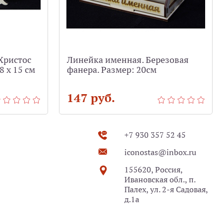
Христос
Линейка именная. Березовая
8 х 15 см
фанера. Размер: 20см
147 руб.
+7 930 357 52 45
iconostas@inbox.ru
155620, Россия,
Ивановская обл., п.
Палех, ул. 2-я Садовая,
д.1а