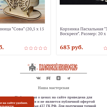
ица "Сова" (20,5 х 15
Корзинка Пасхальная "
Воскресе". Размер: 20 х 
б.
683 руб.
Наша мастерская
Информация о ценах на сайте приведена для
ознакомления и не является публичной офертой
е на сайте удобнее.
согласно статьи 437 ГК РФ. Для получения точной
альности.