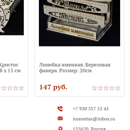
Христос
Линейка именная. Березовая
8 х 15 см
фанера. Размер: 20см
147 руб.
+7 930 357 52 45
iconostas@inbox.ru
155620, Россия,