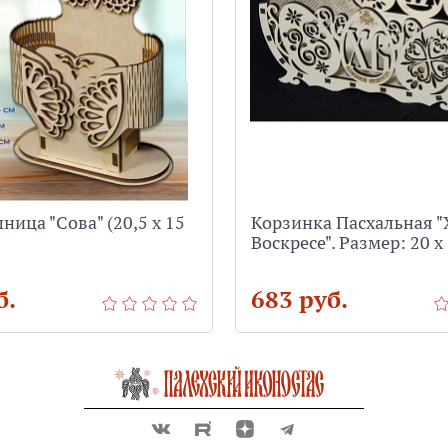
ица "Сова" (20,5 х 15
Корзинка Пасхальная "
Воскресе". Размер: 20 х 
б.
683 руб.