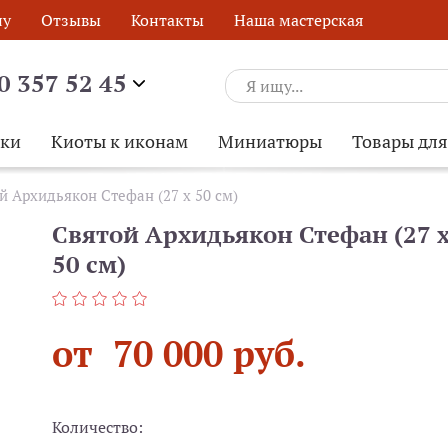
ну
Отзывы
Контакты
Наша мастерская
0 357 52 45
ски
Киоты к иконам
Миниатюры
Товары дл
й Архидьякон Стефан (27 х 50 см)
Святой Архидьякон Стефан (27 
50 см)
от 70 000 руб.
Количество:
ОБРАТНЫЙ ЗВОНОК