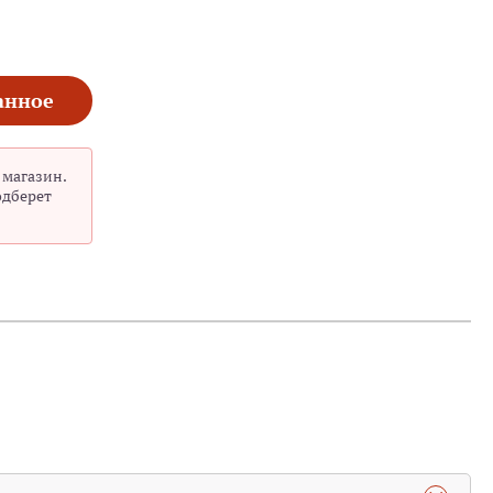
анное
 магазин.
одберет