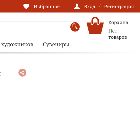
/
Избранное
Вход
Регистрация
Корзина
Нет
товаров
я художников
Сувениры
х