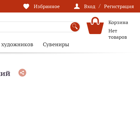
/
Избранное
Вход
Регистрация
Корзина
Нет
товаров
я художников
Сувениры
кий