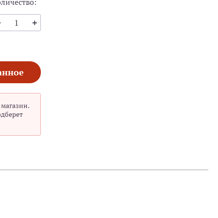
оличество:
анное
 магазин.
одберет