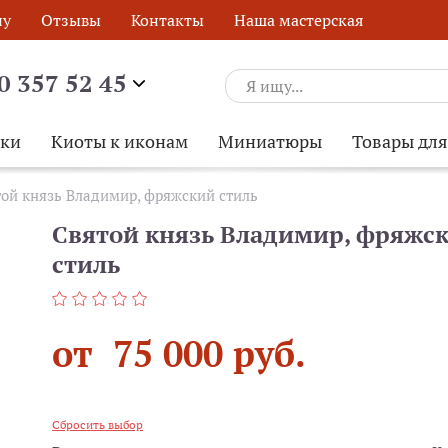
ну
Отзывы
Контакты
Наша мастерская
0 357 52 45
ски
Киоты к иконам
Миниатюры
Товары дл
ой князь Владимир, фряжский стиль
Святой князь Владимир, фряжс
стиль
от 75 000 руб.
Сбросить выбор
ОБРАТНЫЙ ЗВОНОК