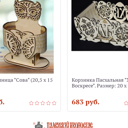
ица "Сова" (20,5 х 15
Корзинка Пасхальная "
Воскресе". Размер: 20 х 
б.
683 руб.