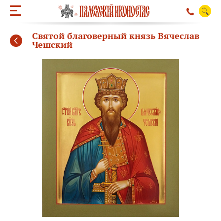
Святой благоверный князь Вячеслав
Чешский
ОБРАТНЫЙ ЗВО