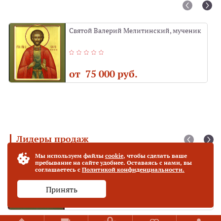
Святой Валерий Мелитинский, мученик
от 75 000 руб.
Лидеры продаж
Мы используем файлы
cookie
, чтобы сделать ваше
Богородица "Фёдоровская" (27 х 31 см)
Хит продаж
пребывание на сайте удобнее. Оставаясь с нами, вы
соглашаетесь с
Политикой конфиденциальности.
Принять
от 70 000 руб.