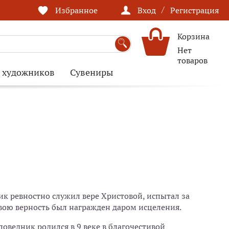
/
Избранное
Вход
Регистрация
Корзина
Нет
товаров
я художников
Сувениры
к ревностно служил вере Христовой, испытал за
свою верность был награжден даром исцеления.
ведник родился в 9 веке в благочестивой