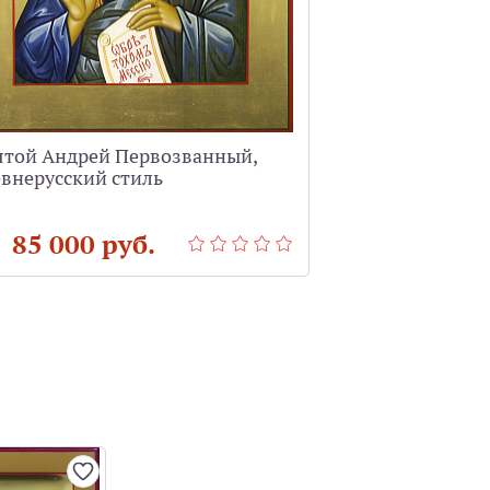
ятой Андрей Первозванный,
Святой Арханг
внерусский стиль
чеканкой и эм
 85 000 руб.
от 90 000 