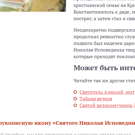
христианской семье на Кр
Константинополь к дяде, 
постриг, а затем стал и с
Неоднократно подвергался
продолжал ревностно служ
подвиги был наделен даро
Николая Исповедника твор
которые приходят поклони
Может быть инт
Читайте так же другие ста
Святитель Алексий, мит
Тайная вечеря
Святой великомученик
 рукописную икону «Святого Николая Исповедн
ой телефон, мы вам перезвоним и уточним детали заказа