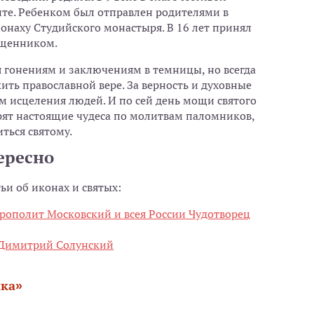
ите. Ребенком был отправлен родителями в
монаху Студийского монастыря. В 16 лет принял
вященником.
 гонениям и заключениям в темницы, но всегда
ить православной вере. За верность и духовные
м исцеления людей. И по сей день мощи святого
ят настоящие чудеса по молитвам паломников,
ться святому.
ересно
тьи об иконах и святых:
рополит Московский и всея России Чудотворец
 Димитрий Солунский
ика»