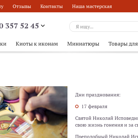
ну
Отзывы
Контакты
Наша мастерская
0 357 52 45
ски
Киоты к иконам
Миниатюры
Товары дл
Дни празднования:
17 февраля
Святой Николай Исповедни
свою жизнь гонения и за 
Преподобный Николай Испо
ОБРАТНЫЙ ЗВОНОК