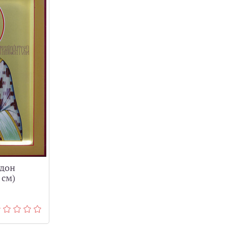
идон
 см)