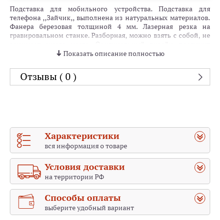
Подставка для мобильного устройства. Подставка для
телефона ,,Зайчик,, выполнена из натуральных материалов.
Фанера березовая толщиной 4 мм. Лазерная резка на
гравировальном станке. Разборная, можно взять с собой, не
занимает много места. Оригинальный дизайн послужит
украшением рабочего стола. Удобный наклон для съемки
Показать описание полностью
видео и просмотра фильмов. Будет креативным подарком
любому человеку в любой возрастной категории. Подойдет
Отзывы ( 0 )
как заготовка для творчества. Размер изделия: высота 14 см,
ширина 7 см, глубина 7 см. Наша мастерская более 25 лет на
рынке. Мы специализируемся на лучшем!
Характеристики
вся информация о товаре
Условия доставки
на территории РФ
Способы оплаты
выберите удобный вариант