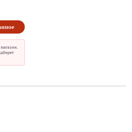
анное
 магазин.
одберет