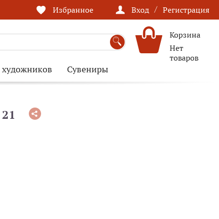
/
Избранное
Вход
Регистрация
Корзина
Нет
товаров
я художников
Сувениры
 21