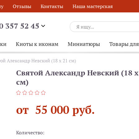
ну
Отзывы
Контакты
Наша мастерская
0 357 52 45
ски
Киоты к иконам
Миниатюры
Товары дл
ой Александр Невский (18 х 21 см)
Святой Александр Невский (18 х
см)
от 55 000 руб.
Количество:
ОБРАТНЫЙ ЗВОНОК