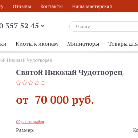
ну
Отзывы
Контакты
Наша мастерская
0 357 52 45
ски
Киоты к иконам
Миниатюры
Товары дл
той Николай Чудотворец
Святой Николай Чудотворец
от 70 000 руб.
Сбросить выбор
Размер:
К
ОБРАТНЫЙ ЗВОНОК