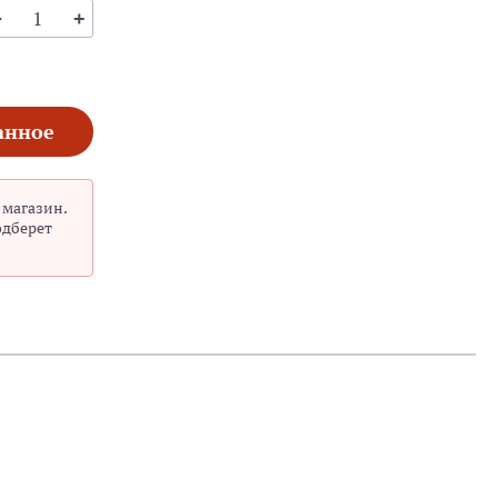
анное
 магазин.
одберет