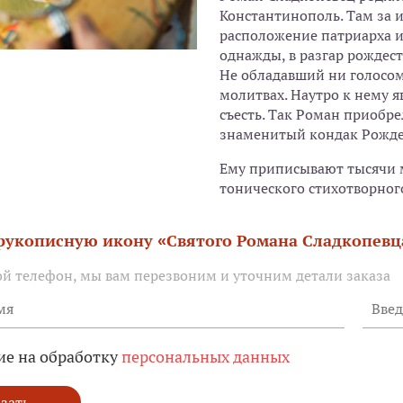
Константинополь. Там за 
расположение патриарха и
однажды, в разгар рождес
Не обладавший ни голосом
молитвах. Наутро к нему я
съесть. Так Роман приобр
знаменитый кондак Рожде
Ему приписывают тысячи м
тонического стихотворног
 рукописную икону «Святого Романа Сладкопевц
ой телефон, мы вам перезвоним и уточним детали заказа
ие на обработку
персональных данных
зать