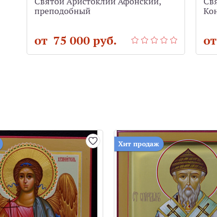
Святой Аристоклий Афонский,
Св
преподобный
Ко
от 75 000 руб.
от
Хит продаж