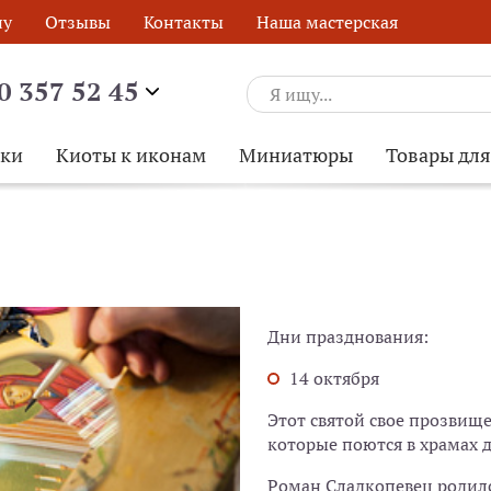
ну
Отзывы
Контакты
Наша мастерская
0 357 52 45
ски
Киоты к иконам
Миниатюры
Товары дл
Дни празднования:
14 октября
Этот святой свое прозвище
которые поются в храмах д
Роман Сладкопевец родился
ОБРАТНЫЙ ЗВОНОК