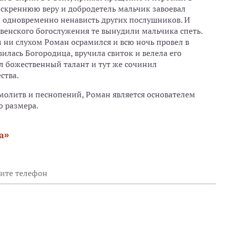
искреннюю веру и добродетель мальчик завоевал
 одновременно ненависть других послушников. И
твенского богослужения те вынудили мальчика спеть.
 ни слухом Роман осрамился и всю ночь провел в
вилась Богородица, вручила свиток и велела его
ел божественный талант и тут же сочинил
ства.
олитв и песнопений, Роман является основателем
о размера.
а»