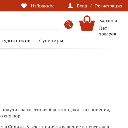
/
Избранное
Вход
Регистрация
Корзина
Нет
товаров
я художников
Сувениры
 получил за то, что изобрел кондаки - песнопения,
о сих пор.
 в Сирии в 5 веке, принял крещение и переехал в