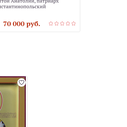
ятой Анатолий, патриарх
Святой Григори
нстантинопольский
см)
 70 000 руб.
от 70 000 