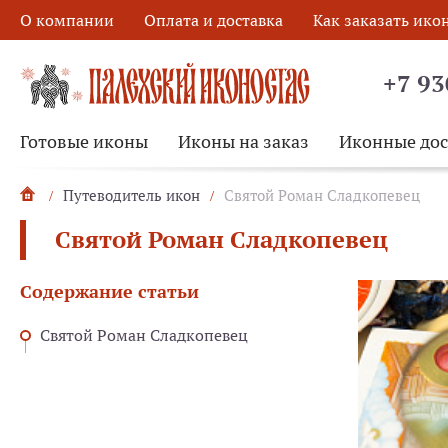
О компании
Оплата и доставка
Как заказать ико
+7 93
Готовые иконы
Иконы на заказ
Иконные до
Путеводитель икон
Святой Роман Сладкопевец
Святой Роман Сладкопевец
Содержание статьи
Святой Роман Сладкопевец