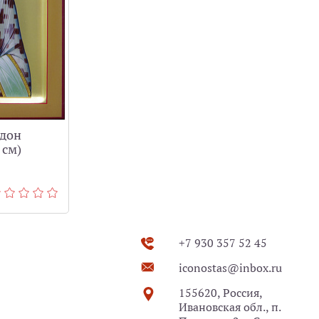
идон
 см)
+7 930 357 52 45
iconostas@inbox.ru
155620, Россия,
Ивановская обл., п.