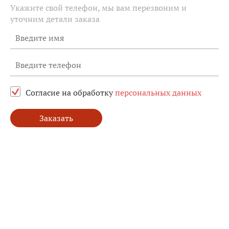
Укажите свой телефон, мы вам перезвоним и
уточним детали заказа
Согласие на обработку
персональных данных
Заказать
Святой
Священномученик
Святой
Святой
Святые
апостол
Афанасий
апостол
пророк
Петр
Варнава
Павел
Илия
и
Павел
(27
х
31
от
от
от
от
от
см)