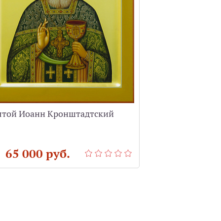
ятой Иоанн Кронштадтский
Святой Никола
см)
 65 000 руб.
от 70 000 