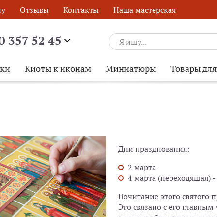
ну
Отзывы
Контакты
Наша мастерская
0 357 52 45
ски
Киоты к иконам
Миниатюры
Товары дл
Дни празднования:
2 марта
4 марта (переходящая) 
Почитание этого святого п
Это связано с его главным
ОБРАТНЫЙ ЗВОНОК