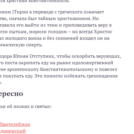
для христиан Константинополя.
ном (Тирон в переводе с греческого означает
ство, сначала был тайным христианином. Но
авили его выйти из тени и проповедовать веру в
гли пыткам, морили голодом – но всегда Христос
л молодого воина и без сомнений взошел он на
ченическую смерть.
еодора Юлиан Отступник, чтобы оскорбить верующих,
го поста окропить еду на рынке идоложертвенной
 сне архиепископу Константинопольскому и повелел
 покупать еду. Это помогло избежать грехопадения
.
ересно
тьи об иконах и святых:
 Пантелеймон
адонежский