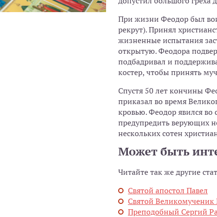
допустил большого греха 
При жизни Феодор был вои
рекрут). Принял христиан
жизненные испытания заст
открытую. Феодора подвер
подбадривал и поддержива
костер, чтобы принять му
Спустя 50 лет кончины Ф
приказал во время Велико
кровью. Феодор явился во
предупредить верующих не
нескольких сотен христиан
Может быть инт
Читайте так же другие ста
Святой апостол Павел
Святой Великомученик
Преподобный Сергий Р