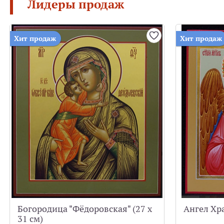
Лидеры продаж
Хит продаж
Хит продаж
Богородица "Фёдоровская" (27 х
Ангел Хра
31 см)