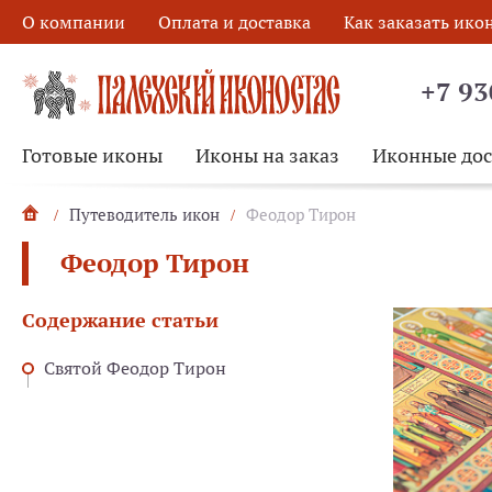
О компании
Оплата и доставка
Как заказать ико
+7 93
Готовые иконы
Иконы на заказ
Иконные до
Путеводитель икон
Феодор Тирон
Феодор Тирон
Содержание статьи
Святой Феодор Тирон