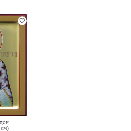
идон
 см)