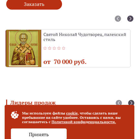
Заказать
Святой Николай Чудотворец, палехский
стиль
от 70 000 руб.
Лидеры продаж
Мы используем файлы
cookie
, чтобы сделать ваше
Богородица "Фёдоровская" (27 х 31 см)
Хит продаж
пребывание на сайте удобнее. Оставаясь с нами, вы
соглашаетесь с
Политикой конфиденциальности.
Принять