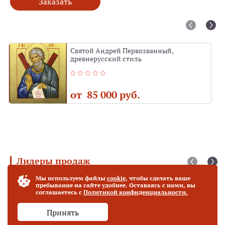
Заказать
Святой Андрей Первозванный,
древнерусский стиль
от 85 000 руб.
Лидеры продаж
Мы используем файлы
cookie
, чтобы сделать ваше
Богородица "Фёдоровская" (27 х 31 см)
Хит продаж
пребывание на сайте удобнее. Оставаясь с нами, вы
соглашаетесь с
Политикой конфиденциальности.
Принять
от 70 000 руб.