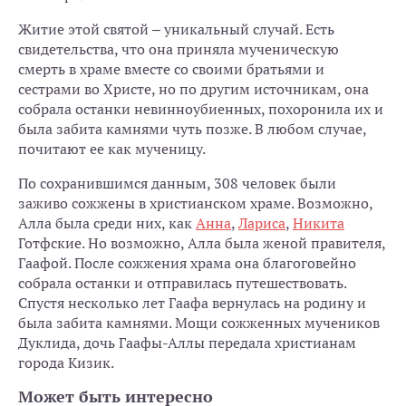
Житие этой святой – уникальный случай. Есть
свидетельства, что она приняла мученическую
смерть в храме вместе со своими братьями и
сестрами во Христе, но по другим источникам, она
собрала останки невинноубиенных, похоронила их и
была забита камнями чуть позже. В любом случае,
почитают ее как мученицу.
По сохранившимся данным, 308 человек были
заживо сожжены в христианском храме. Возможно,
Алла была среди них, как
Анна
,
Лариса
,
Никита
Готфские. Но возможно, Алла была женой правителя,
Гаафой. После сожжения храма она благоговейно
собрала останки и отправилась путешествовать.
Спустя несколько лет Гаафа вернулась на родину и
была забита камнями. Мощи сожженных мучеников
Дуклида, дочь Гаафы-Аллы передала христианам
города Кизик.
Может быть интересно