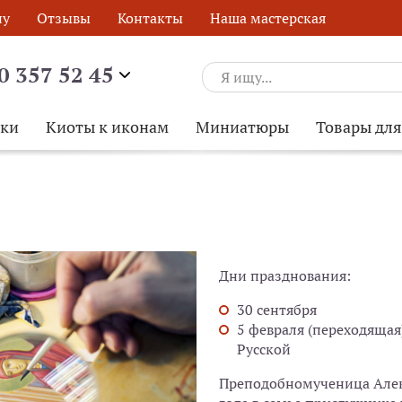
ну
Отзывы
Контакты
Наша мастерская
0 357 52 45
ски
Киоты к иконам
Миниатюры
Товары дл
Дни празднования:
30 сентября
5 февраля (переходящая
Русской
Преподобномученица Алек
ОБРАТНЫЙ ЗВОНОК