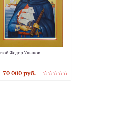
ятой Федор Ушаков
Собор Святите
Златоуст , Вас
Григорий Богос
 70 000 руб.
от 150 000