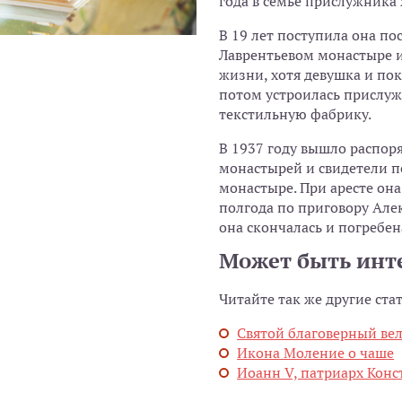
года в семье прислужника
В 19 лет поступила она п
Лаврентьевом монастыре и 
жизни, хотя девушка и пок
потом устроилась прислуж
текстильную фабрику.
В 1937 году вышло распор
монастырей и свидетели п
монастыре. При аресте он
полгода по приговору Алек
она скончалась и погребе
Может быть инт
Читайте так же другие ста
Святой благоверный ве
Икона Моление о чаше
Иоанн V, патриарх Кон