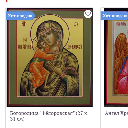
Хит продаж
Хит продаж
Богородица "Фёдоровская" (27 х
Ангел Хра
31 см)