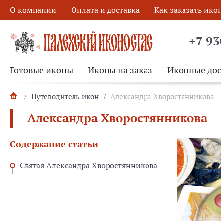
О компании
Оплата и доставка
Как заказать ико
+7 93
Готовые иконы
Иконы на заказ
Иконные до
Путеводитель икон
Александра Хворостянникова
Александра Хворостянникова
Содержание статьи
Святая Александра Хворостянникова