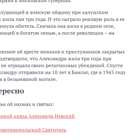
 храма в Московской губернии.
ослушницей в женскую общину при калужском
жила там три года. И это сыграло роковую роль в ее
инула обитель. Сначала она жила в родном селе,
ницей в богатую семью, а после революции – на
яжение об аресте монахов и прислужников закрытых
одтвердили, что Александра жила три года при
а не отрицала своих религиозных убеждений. Спустя
сандру отправили на 10 лет в Бамлаг, где в 1943 году
на в безымянной могиле.
ересно
тьи об иконах и святых:
ликий князь Александр Невский
стантинопольский Святитель