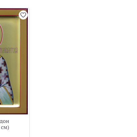
идон
 см)