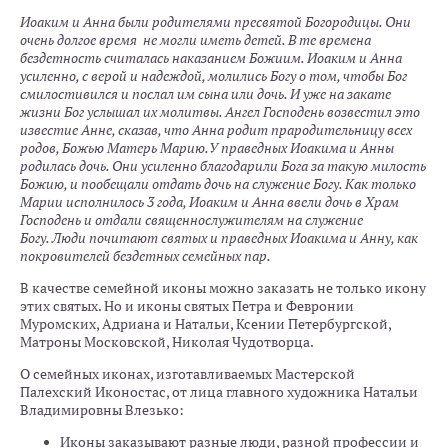
Иоаким и Анна были родителями пресвятой Богородицы. Они
очень долгое время не могли иметь детей. В те времена
бездетность считалась наказанием Божиим. Иоаким и Анна
усиленно, с верой и надеждой, молились Богу о том, чтобы Бог
смилостивился и послал им сына или дочь. И уже на закате
жизни Бог услышал их молитвы. Ангел Господень возвестил это
известие Анне, сказав, что Анна родит прародительницу всех
родов, Божью Матерь Марию.У праведных Иоакима и Анны
родилась дочь. Они усиленно благодарили Бога за такую милость
Божию, и пообещали отдать дочь на служение Богу. Как только
Марии исполнилось 3 года, Иоаким и Анна ввели дочь в Храм
Господень и отдали священнослужителям на служение
Богу. Люди почитают святых и праведных Иоакима и Анну, как
покровителей бездетных семейных пар.
В качестве семейной иконы можно заказать не только икону
этих святых. Но и иконы святых Петра и Февронии
Муромских, Адриана и Натальи, Ксении Петербургской,
Матроны Московской, Николая Чудотворца.
О семейных иконах, изготавливаемых Мастерской
Палехский Иконостас, от лица главного художника Натальи
Владимировны Влезько:
Иконы заказывают разные люди, разной профессии и