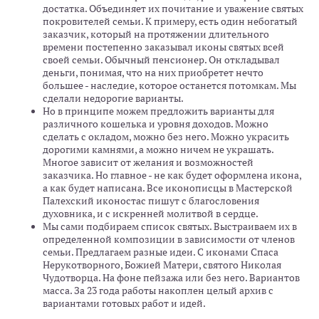
достатка. Объединяет их почитание и уважение святых
покровителей семьи. К примеру, есть один небогатый
заказчик, который на протяжении длительного
времени постепенно заказывал иконы святых всей
своей семьи. Обычный пенсионер. Он откладывал
деньги, понимая, что на них приобретет нечто
большее - наследие, которое останется потомкам. Мы
сделали недорогие варианты.
Но в принципе можем предложить варианты для
различного кошелька и уровня доходов. Можно
сделать с окладом, можно без него. Можно украсить
дорогими камнями, а можно ничем не украшать.
Многое зависит от желания и возможностей
заказчика. Но главное - не как будет оформлена икона,
а как будет написана. Все иконописцы в Мастерской
Палехский иконостас пишут с благословения
духовника, и с искренней молитвой в сердце.
Мы сами подбираем список святых. Выстраиваем их в
определенной композиции в зависимости от членов
семьи. Предлагаем разные идеи. С иконами Спаса
Нерукотворного, Божией Матери, святого Николая
Чудотворца. На фоне пейзажа или без него. Вариантов
масса. За 23 года работы накоплен целый архив с
вариантами готовых работ и идей.