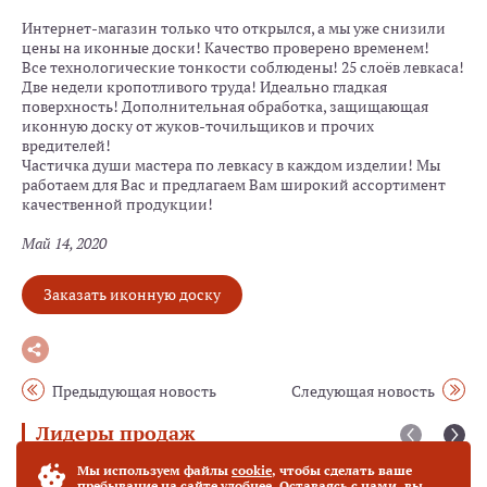
Интернет-магазин только что открылся, а мы уже снизили
цены на иконные доски! Качество проверено временем!
Все технологические тонкости соблюдены! 25 слоёв левкаса!
Две недели кропотливого труда! Идеально гладкая
поверхность! Дополнительная обработка, защищающая
иконную доску от жуков-точильщиков и прочих
вредителей!
Частичка души мастера по левкасу в каждом изделии! Мы
работаем для Вас и предлагаем Вам широкий ассортимент
качественной продукции!
Май 14, 2020
Заказать иконную доску
Предыдующая новость
Следующая новость
Лидеры продаж
Мы используем файлы
cookie
, чтобы сделать ваше
Богородица "Фёдоровская" (27 х 31 см)
Хит продаж
пребывание на сайте удобнее. Оставаясь с нами, вы