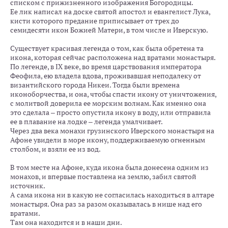
списком с прижизненного изображения Богородицы.
Ее лик написал на доске святой апостол и евангелист Лука,
кисти которого предание приписывает от трех до
семидесяти икон Божией Матери, в том числе и Иверскую.
Существует красивая легенда о том, как была обретена та
икона, которая сейчас расположена над вратами монастыря.
По легенде, в IX веке, во время царствования императора
Феофила, ею владела вдова, проживавшая неподалеку от
византийского города Никеи. Тогда были времена
иконоборчества, и она, чтобы спасти икону от уничтожения,
с молитвой доверила ее морским волнам. Как именно она
это сделала – просто опустила икону в воду, или отправила
ее в плавание на лодке – легенда умалчивает.
Через два века монахи грузинского Иверского монастыря на
Афоне увидели в море икону, поддерживаемую огненным
столбом, и взяли ее из вод.
В том месте на Афоне, куда икона была донесена одним из
монахов, и впервые поставлена на землю, забил святой
источник.
А сама икона ни в какую не согласилась находиться в алтаре
монастыря. Она раз за разом оказывалась в нише над его
вратами.
Там она находится и в наши дни.