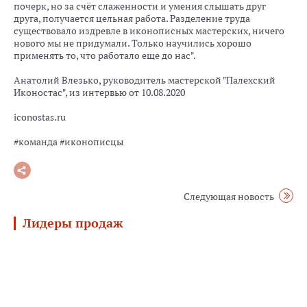
почерк, но за счёт слаженности и умения слышать друг
друга, получается цельная работа. Разделение труда
существовало издревле в иконописных мастерских, ничего
нового мы не придумали. Только научились хорошо
применять то, что работало еще до нас".
Анатолий Влезько, руководитель мастерской "Палехский
Иконостас", из интервью от 10.08.2020
iconostas.ru
#команда #иконописцы
Следующая новость
Лидеры продаж
Богородица
Ангел
Святой
Хит продаж
Хит продаж
Хит продаж
"Фёдоровская"
Хранитель
Епископ
(27
(13
Спиридон
х
х
Тримифунтский
31
16
(18x21
см)
см)
см)