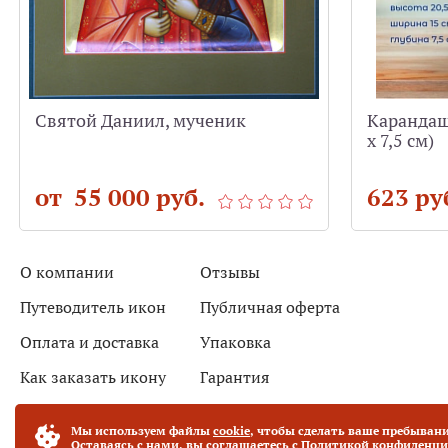
Святой Даниил, мученик
Карандашн
х 7,5 см)
от 55 000 руб.
623 ру
О компании
Отзывы
Путеводитель икон
Публичная оферта
Оплата и доставка
Упаковка
Как заказать икону
Гарантия
Новости
Контакты
Мы используем файлы
cookie
, чтобы сделать ваше пребывани
Оставаясь с нами, вы соглашаетесь с
Политикой конфиденци