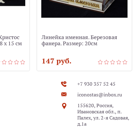
Христос
Линейка именная. Березовая
8 х 15 см
фанера. Размер: 20см
147 руб.
+7 930 357 52 45
iconostas@inbox.ru
155620, Россия,
Ивановская обл., п.
Палех, ул. 2-я Садовая,
д.1а