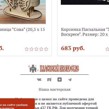
ица "Сова" (20,5 х 15
Корзинка Пасхальная "
Воскресе". Размер: 20 х 
б.
683 руб.
Наша мастерская
Информация о ценах на сайте приведена для
ознакомления и не является публичной офертой
е на сайте удобнее.
согласно статьи 437 ГК РФ. Для получения точной
альности.