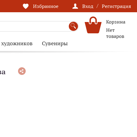
/
Избранное
Вход
Регистрация
Корзина
Нет
товаров
я художников
Сувениры
ва