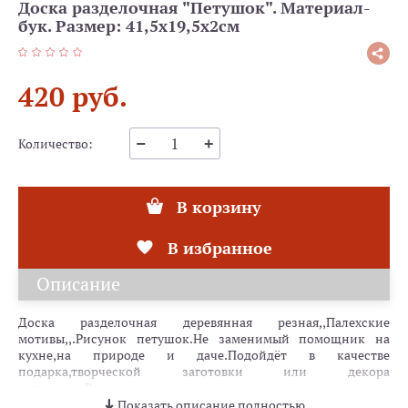
Доска разделочная "Петушок". Материал-
бук. Размер: 41,5х19,5х2см
420 руб.
Количество:
В корзину
В избранное
Описание
Доска разделочная деревянная резная,,Палехские
мотивы,,.Рисунок петушок.Не заменимый помощник на
кухне,на природе и даче.Подойдёт в качестве
подарка,творческой заготовки или декора
интерьера.Выполнена из натурального материала-
бук.Лазерная резка на гравировальном станке.Размер
Показать описание полностью