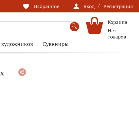
/
Избранное
Вход
Регистрация
Корзина
Нет
товаров
я художников
Сувениры
х