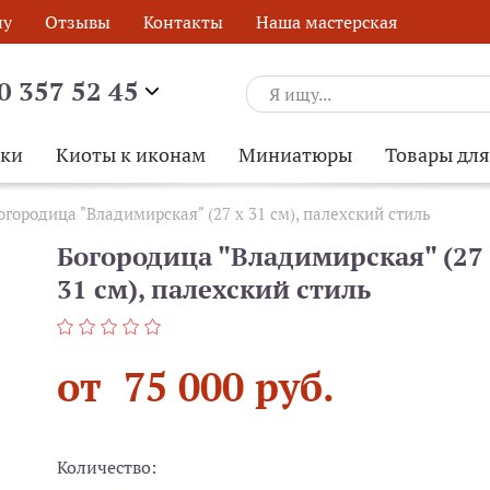
ну
Отзывы
Контакты
Наша мастерская
0 357 52 45
ски
Киоты к иконам
Миниатюры
Товары дл
огородица "Владимирская" (27 х 31 см), палехский стиль
Богородица "Владимирская" (27 
31 см), палехский стиль
от 75 000 руб.
Количество:
ОБРАТНЫЙ ЗВОНОК