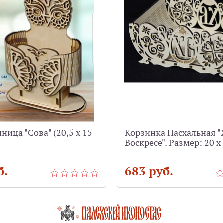
ица "Сова" (20,5 х 15
Корзинка Пасхальная "
Воскресе". Размер: 20 х 
б.
683 руб.