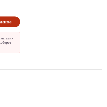
анное
 магазин.
одберет