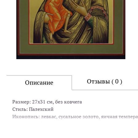
Отзывы ( 0 )
Описание
Размер: 27х31 см, без ковчега
Стиль: Палехский
Иконопись: левкас, сусальное золото, яичная темпера
Золочение: фон, нимбы