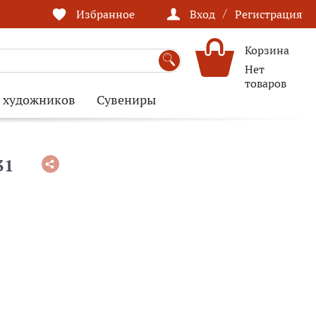
/
Избранное
Вход
Регистрация
Корзина
Нет
товаров
я художников
Сувениры
31