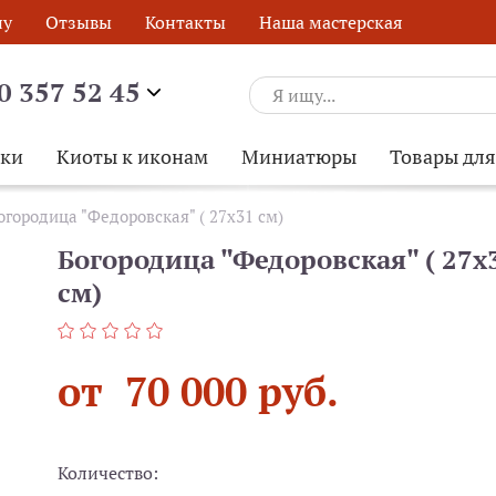
ну
Отзывы
Контакты
Наша мастерская
0 357 52 45
ски
Киоты к иконам
Миниатюры
Товары дл
огородица "Федоровская" ( 27х31 см)
Богородица "Федоровская" ( 27х
см)
от 70 000 руб.
Количество:
ОБРАТНЫЙ ЗВОНОК