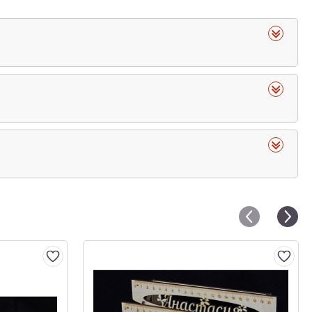
Богородицы, находящаяся в Богоявленском соборе
 Пресвятой Богородицы, жители Костромы видели на
й день костромской князь Василий Квашня, близ реки
еликомученика Феодора Стратилата.
сте находится храм Спаса на Запрудне.