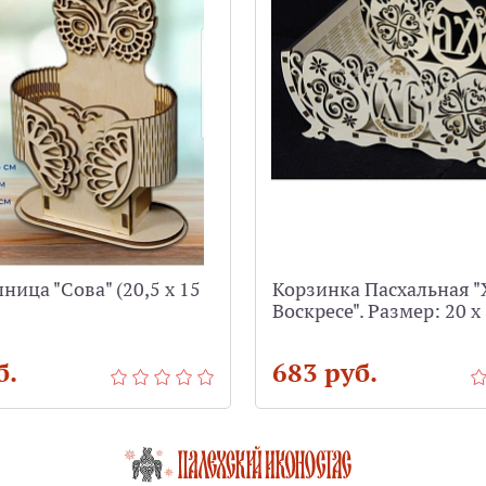
ица "Сова" (20,5 х 15
Корзинка Пасхальная "
Воскресе". Размер: 20 х 
б.
683 руб.