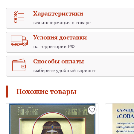
Федоровская ико́на Бо́жией Ма́тери — почитаем
Богоявленско-Анастасиина монастыря в Костроме.
Характеристики
Предание приписывает её авторство евангелисту Лук
вся информация о товаре
Согласно Повести о явлении чудотворной иконы Фе
улицах города воина с иконой Божией Матери на рук
Условия доставки
Запрудни во время охоты увидел икону Богородицы, 
на территории РФ
При участии духовенства икона была перенесена в К
Позднее на месте её обретения был построен Запрудн
Способы оплаты
выберите удобный вариант
Похожие товары