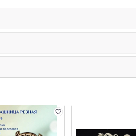
ая в Русской православной церкви чудотворная икона 
е, иконография сходна с Владимирской иконой.
доровской, 15 августа 1239 накануне праздника Успения
ах. Воин пронес икону через весь город, а на следующи
висящую на дереве.
острому и поставлена в соборной церкви церкви святаго в
енский Спасский монастырь. В настоящее время на этом ме