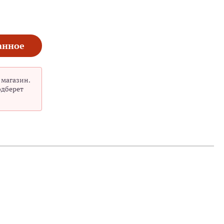
анное
 магазин.
одберет