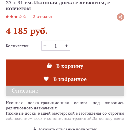
27 х 31 см. Иконная доска с левкасом, с
ковчегом
2 отзыва
4 185 руб.
5 звезд
100 %
Количество:
4 звезд
0 %
3 звезд
0 %
В корзину
2 звезд
0 %
В избранное
1 звезд
0 %
Описание
Иконная доска-традиционная основа под живопись
религиозного назначения.
Иконные доски нашей мастерской изготовлены со строгим
соблюдением всех иконописных традиций.За основу взята
липовая доска,а для скрепления иконного щита
используются сосновые шпонки.
Показать описание полностью