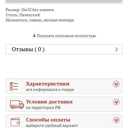
Размер: 26х32 без ковчега
Стиль: Палехский
Иконопись: левкас, яичная темпера
Пресвятая Богородица с Богомладенцем изображена на
Показать описание полностью
иконе над громадной каменной чашей, стоящей в водоеме.
У водоема, наполненного животворной водой, изображены
Отзывы ( 0 )
страждущие телесными недугами, страстями и душевными
немощами. Все они пьют эту живительную воду и получают
исцеления.
Характеристики
вся информация о товаре
Условия доставки
на территории РФ
Способы оплаты
выберите удобный вариант