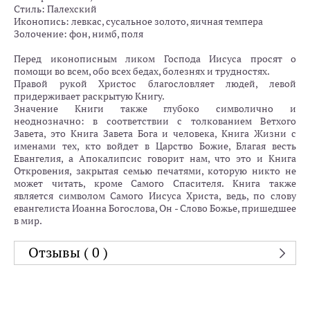
Стиль: Палехский
Иконопись: левкас, сусальное золото, яичная темпера
Золочение: фон, нимб, поля
Перед иконописным ликом Господа Иисуса просят о
помощи во всем, обо всех бедах, болезнях и трудностях.
Правой рукой Христос благословляет людей, левой
придерживает раскрытую Книгу.
Значение Книги также глубоко символично и
неоднозначно: в соответствии с толкованием Ветхого
Завета, это Книга Завета Бога и человека, Книга Жизни с
именами тех, кто войдет в Царство Божие, Благая весть
Евангелия, а Апокалипсис говорит нам, что это и Книга
Откровения, закрытая семью печатями, которую никто не
может читать, кроме Самого Спасителя. Книга также
является символом Самого Иисуса Христа, ведь, по слову
евангелиста Иоанна Богослова, Он - Слово Божье, пришедшее
в мир.
Отзывы ( 0 )